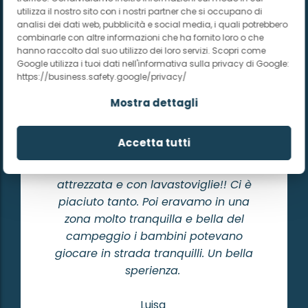
utilizza il nostro sito con i nostri partner che si occupano di
analisi dei dati web, pubblicità e social media, i quali potrebbero
combinarle con altre informazioni che ha fornito loro o che
hanno raccolto dal suo utilizzo dei loro servizi. Scopri come
Il bungalows sono
Google utilizza i tuoi dati nell'informativa sulla privacy di Google:
https://business.safety.google/privacy/
fantastici
Mostra dettagli
Il bungalows sono fantastici, quello che
Accetta tutti
abbiamo preso noi al meno. Nuovi,
puliti, abbastanza spaziosi e cucina
attrezzata e con lavastoviglie!! Ci è
piaciuto tanto. Poi eravamo in una
zona molto tranquilla e bella del
campeggio i bambini potevano
giocare in strada tranquilli. Un bella
sperienza.
Luisa