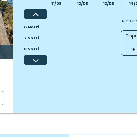
11/08
12/08
13/08
14/
Nessuna
6 Notti
Dispo
7 Notti
8 Notti
15