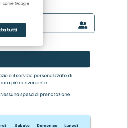
opri come Google
Persone
4
persone
ta tutti
o e il servizio personalizzato di
ncora più conveniente.
Nessuna spesa di prenotazione
rdí
Sabato
Domenica
Lunedí