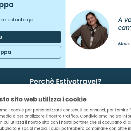
iorna nella casa mobile Mare Family, ideale per famiglie f
appa
re da letto, una piacevole zona giorno e una cucina comp
a coperta. Tutto è pensato per una vacanza senza pensieri
A vo
circostante qui
cam
ella Italia Sardinia
a
Meis,
mappa
Perchè Estivotravel?
Experienced team of travel
Prenota il tuo 
to sito web utilizza i cookie
advisors
posto
ziamo i cookie per personalizzare contenuti ed annunci, per fornire f
media e per analizzare il nostro traffico. Condividiamo inoltre info
 cui utilizza il nostro sito con i nostri partner che si occupano di an
ubblicità e social media, i quali potrebbero combinarle con altre 