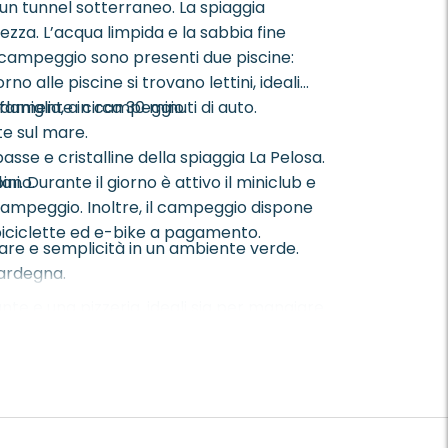
un tunnel sotterraneo. La spiaggia
zza. L’acqua limpida e la sabbia fine
 campeggio sono presenti due piscine:
alle piscine si trovano lettini, ideali
omodamente in campeggio.
amiglia, a circa 30 minuti di auto.
te sul mare.
basse e cristalline della spiaggia La Pelosa.
 Durante il giorno è attivo il miniclub e
lano.
l campeggio. Inoltre, il campeggio dispone
 biciclette ed e-bike a pagamento.
 mare e semplicità in un ambiente verde.
Sardegna.
te e una pizzeria, ideali sia per mangiare
 supermercato con panetteria e prodotti
na colazione rilassata o una cena