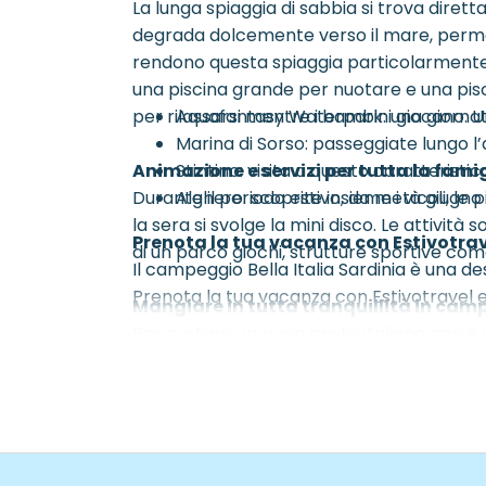
La lunga spiaggia di sabbia si trova dire
degrada dolcemente verso il mare, permett
rendono questa spiaggia particolarmente 
una piscina grande per nuotare e una pisc
per rilassarsi mentre i bambini giocano.
Aquafantasy Waterpark: una giornata al
Marina di Sorso: passeggiate lungo l’
Animazione e servizi per tutta la fami
Stintino: visita a questo caratteristi
Durante il periodo estivo, da metà giugno
Alghero: scoprite insieme i vicoli, le 
la sera si svolge la mini disco. Le attivit
Prenota la tua vacanza con Estivotra
di un parco giochi, strutture sportive com
Il campeggio Bella Italia Sardinia è una de
Prenota la tua vacanza con Estivotravel e
Mangiare in tutta tranquillità in ca
Per gustare un buon pasto italiano non è 
sul posto che per l’asporto. C’è anche un
freschi rende facile preparare i pasti di
semplice.
Sistemazioni al campeggio Bella Itali