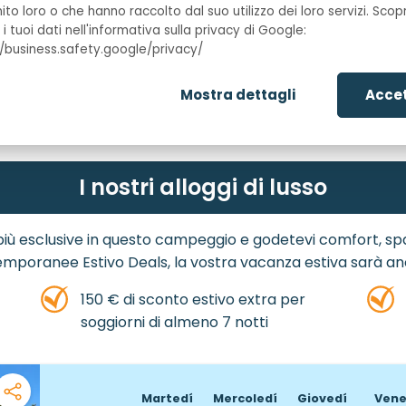
Prezzi & prenotazioni
nito loro o che hanno raccolto dal suo utilizzo dei loro servizi. Sc
a i tuoi dati nell'informativa sulla privacy di Google:
//business.safety.google/privacy/
Data di fine
21-8-2026
Mostra dettagli
Accet
I nostri alloggi di lusso
più esclusive in questo campeggio e godetevi comfort, spazi
temporanee Estivo Deals, la vostra vacanza estiva sarà a
150 € di sconto estivo extra per
soggiorni di almeno 7 notti
Martedí
Mercoledí
Giovedí
Vene