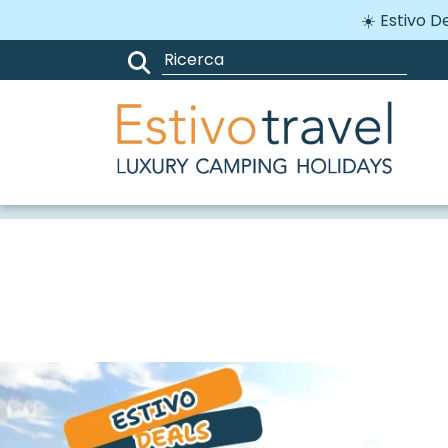
☀️ Estivo D
Campeggi
Italia
Sardegna
B