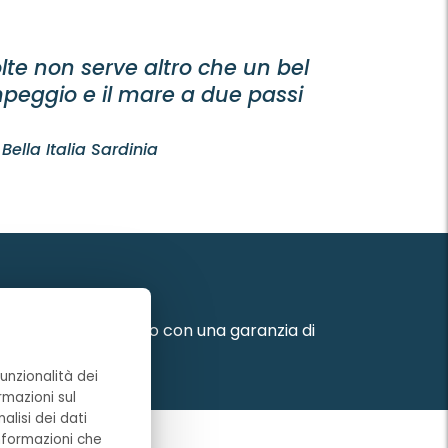
ino a sei persone. Questa confortevole
letamente attrezzata con lavastoviglie.
 in Sardegna.
lte non serve altro che un bel
peggio e il mare a due passi
 Bella Italia Sardinia
posto Estivo preferito con una garanzia di
unzionalità dei
rmazioni sul
alisi dei dati
informazioni che