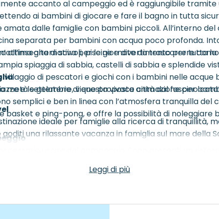
ttamente accanto al campeggio ed è raggiungibile tramite 
endo ai bambini di giocare e fare il bagno in tutta sicure
amata dalle famiglie con bambini piccoli. All’interno del
ina separata per bambini con acqua poco profonda. Intorno 
 Un’ottima alternativa per le giornate da trascorrere c
l’insegna di scivoli, piscine e divertimento per tutta la f
ampia spiaggia di sabbia, castelli di sabbia e splendide vis
glia
co villaggio di pescatori e giochi con i bambini nelle acque 
 a metà settembre, viene proposta animazione per bambini.
piazze e le gelaterie di questa vivace città dal fascino cata
à sono semplici e ben in linea con l’atmosfera tranquilla de
vel
e basket e ping-pong, e offre la possibilità di noleggiare
stinazione ideale per famiglie alla ricerca di tranquillità,
 goditi una rilassante vacanza in famiglia sul mare della 
mpeggio
necessario uscire dal campeggio. Sono presenti un ristoran
a gelateria per una pausa fresca durante la giornata. Il
Leggi di più
rettamente presso la propria sistemazione. Perfetto per u
a Sardinia