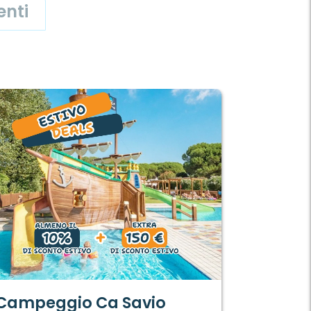
nti
Campeggio Ca Savio
Campeg