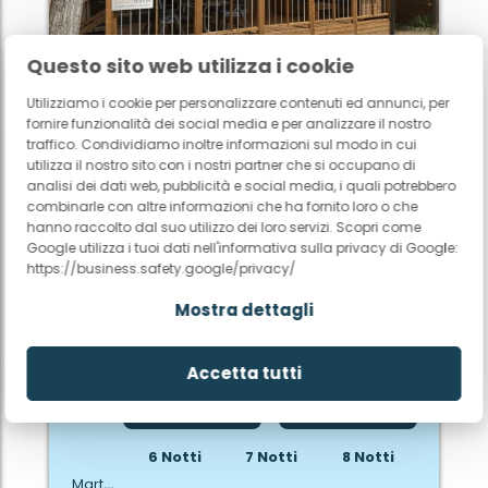
Questo sito web utilizza i cookie
Estivotravel
Nostri alloggi
Utilizziamo i cookie per personalizzare contenuti ed annunci, per
fornire funzionalità dei social media e per analizzare il nostro
Estivo Premium Deluxe
traffico. Condividiamo inoltre informazioni sul modo in cui
utilizza il nostro sito con i nostri partner che si occupano di
6
35 m²
3
analisi dei dati web, pubblicità e social media, i quali potrebbero
combinarle con altre informazioni che ha fornito loro o che
hanno raccolto dal suo utilizzo dei loro servizi. Scopri come
Maggiori info
Google utilizza i tuoi dati nell'informativa sulla privacy di Google:
https://business.safety.google/privacy/
Mostra dettagli
La settimana
La settimana
prima
dopo
Accetta tutti
Meno notti
Più notti
6 Notti
7 Notti
8 Notti
Martedí