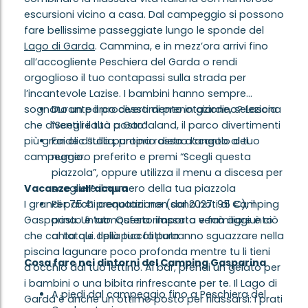
escursioni vicino a casa. Dal campeggio si possono
fare bellissime passeggiate lungo le sponde del
Lago di Garda
. Cammina, e in mezz’ora arrivi fino
all’accogliente Peschiera del Garda o rendi
orgoglioso il tuo contapassi sulla strada per
l’incantevole Lazise. I bambini hanno sempre
sognato un parco divertimento in giardino? Lascia
Durante il processo di prenotazione, seleziona
che diventi realtà a Gardaland, il parco divertimenti
“Scegli il tuo posto”
più grande d’Italia, proprio dietro l’angolo del
Fai clic sulla puntina rossa accanto al tuo
campeggio.
numero preferito e premi “Scegli questa
piazzola”, oppure utilizza il menu a discesa per
Vacanze sull’acqua
scegliere il numero della tua piazzola
I grandi parchi acquatici non sono noti al Camping
Per 75 € prenotazione (dal 2027: 95 €), il
Gasparina. Un’atmosfera rilassata e familiare è ciò
posto è tuo. Questo importo verrà aggiunto
che conta qui. I più piccoli potranno sguazzare nella
al totale della tua fattura.
piscina lagunare poco profonda mentre tu li tieni
Cosa fare nei dintorni del Camping Gasparina
d’occhio dal tuo lettino. Al bar, prendi un gelato per
i bambini o una bibita rinfrescante per te. Il Lago di
A piedi dal campeggio fino a Peschiera del
Garda è anche un ottimo posto per rilassarsi: i prati