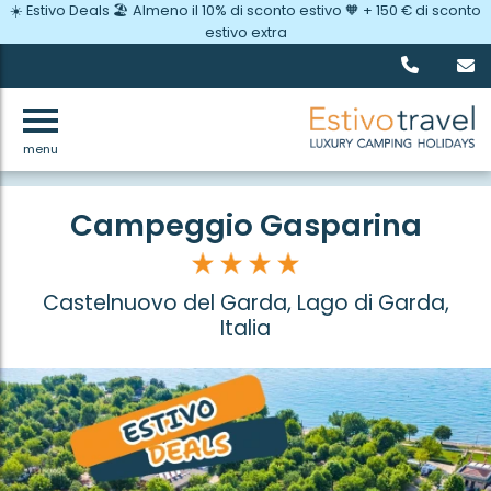
☀️ Estivo Deals 🏖️ Almeno il 10% di sconto estivo 🧡 + 150 € di sconto
estivo extra
menu
Indietro
Campeggio Gasparina
Castelnuovo del Garda, Lago di Garda,
Italia