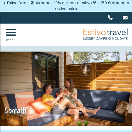
☀️ Estivo Deals 🏖️ Almeno il 10% di sconto estivo 🧡 + 150 € di sconto
estivo extra
menu
Indietro
Contatti