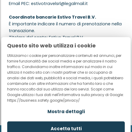
Email PEC: estivotravelsrl@legalmail.it
Coordinate bancarie Estivo Travel B.V.
È importante indicare il numero di prenotazione nella
transazione.
Titolare del conto: Estivo Travel B.V.
IBAN: NL62 ABNA 0138 0009 56
Questo sito web utilizza i cookie
BIC: ABNANL2A
Utilizziamo i cookie per personalizzare contenuti ed annunci, per
Banca: ABN AMRO
fornire funzionalità dei social media e per analizzare il nostro
traffico. Condividiamo inoltre informazioni sul modo in cui
utilizza il nostro sito con i nostri partner che si occupano di
Seguiteci sui social media
analisi dei dati web, pubblicità e social media, i quali potrebbero
Facebook
combinarle con altre informazioni che ha fornito loro o che
hanno raccolto dal suo utilizzo dei loro servizi. Scopri come
Instagram
Google utilizza i tuoi dati nell'informativa sulla privacy di Google:
E-mail
https://business.safety.google/privacy/
Telefoon
Mostra dettagli
Accetta tutti