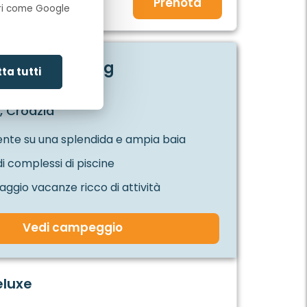
Prenota
1.030
opri come Google
io Park Umag
ta tutti
, Croazia
nte su una splendida e ampia baia
i complessi di piscine
laggio vacanze ricco di attività
Vedi campeggio
eluxe