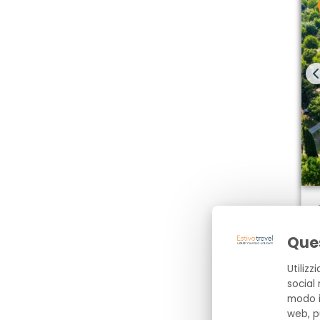
Ques
Utiliz
social 
modo in
web, p