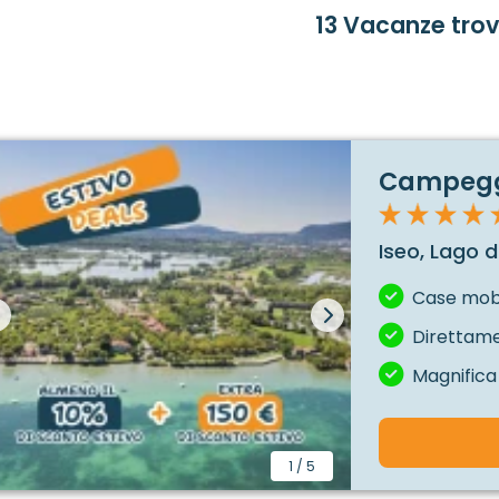
13 Vacanze tro
Campeggi
Iseo, Lago di
Case mobil
Direttame
Magnifica
1
/
5