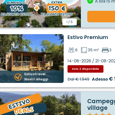
A soli 15 
1
/
5
Estivo Premium
6
35 m²
3
14-08-2026 / 21-08-20
Solo 2 disponibile
Estivotravel
€ 
Dal
€ 1.949
Adesso
Nostri alloggi
Campeggi
village