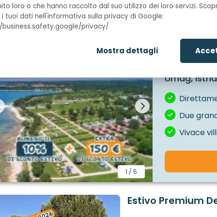
€ 
Dal
€ 1.136
Adesso
nito loro o che hanno raccolto dal suo utilizzo dei loro servizi. Sc
Nostri alloggi
a i tuoi dati nell'informativa sulla privacy di Google:
//business.safety.google/privacy/
Campegg
Mostra dettagli
Accet
Umag, Istria
Direttame
Due grand
Vivace vil
1
/
5
Estivo Premium D