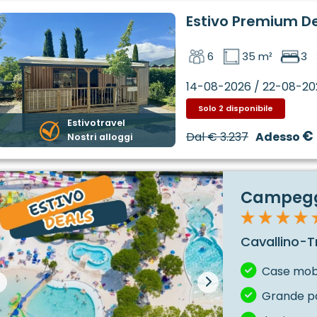
Estivo Premium D
6
35 m²
3
14-08-2026 / 22-08-20
Solo 2 disponibile
Estivotravel
€ 
Dal
€ 3.237
Adesso
Nostri alloggi
Campeggi
Cavallino-Tr
Case mobil
Grande p