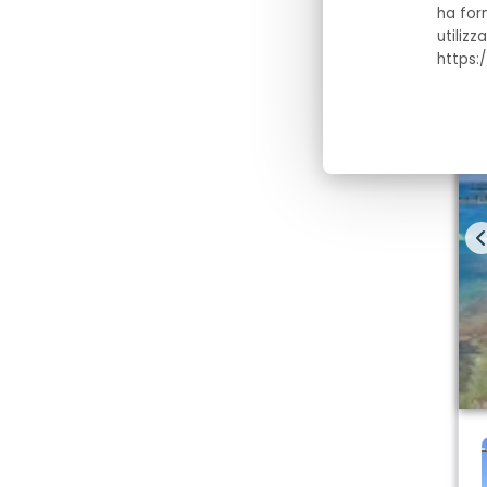
ha for
utilizz
https: