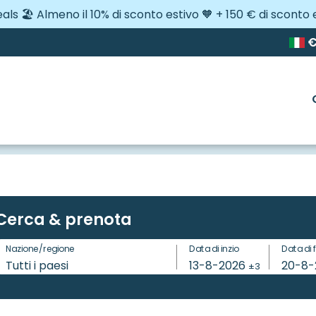
eals 🏖️ Almeno il 10% di sconto estivo 🧡 + 150 € di sconto 
Cerca & prenota
Nazione/regione
Data di inzio
Data di 
Tutti i paesi
13-8-2026
20-8
±3