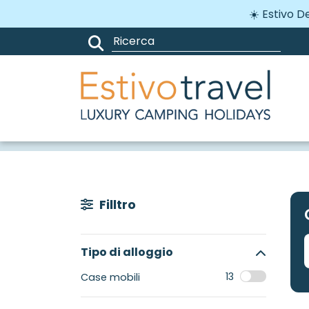
☀️ Estivo D
Cerca & prenota
Filltro
Tipo di alloggio
13
Case mobili