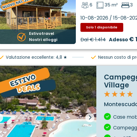
6
35 m²
3
10-08-2026 / 15-08-20
Solo 1 disponibile
Estivotravel
€ 
Dal
€ 1.414
Adesso
Nostri alloggi
Valutazione eccellente: 4,8 ★
Nessun costo di p
Campegg
Village
Montescudai
Case mobil
Campeggio