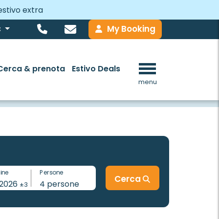
estivo extra
My Booking
€
Cerca & prenota
Estivo Deals
menu
fine
Persone
Cerca
-2026
4
persone
±3