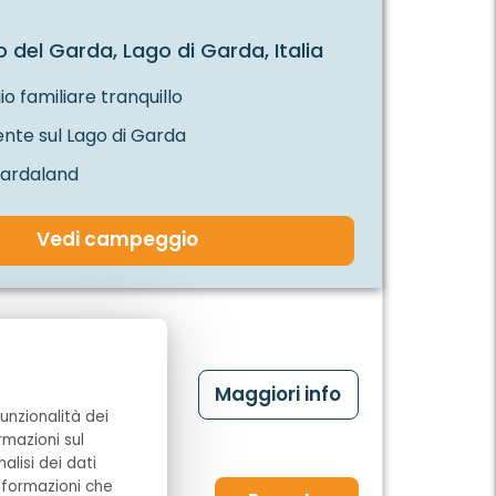
 del Garda, Lago di Garda, Italia
 familiare tranquillo
nte sul Lago di Garda
Gardaland
Vedi campeggio
eluxe
Maggiori info
unzionalità dei
26
rmazioni sul
alisi dei dati
informazioni che