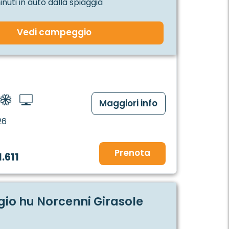
minuti in auto dalla spiaggia
Vedi campeggio
Maggiori info
26
Prenota
1.611
o hu Norcenni Girasole