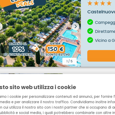
Castelnuovo
Campeggio
Direttame
Vicino a 
1
/
5
Estivo Premium D
to sito web utilizza i cookie
6
35 m²
3
ziamo i cookie per personalizzare contenuti ed annunci, per fornire f
14-08-2026 / 19-08-20
media e per analizzare il nostro traffico. Condividiamo inoltre info
 cui utilizza il nostro sito con i nostri partner che si occupano di an
Solo 1 disponibile
ubblicità e social media, i quali potrebbero combinarle con altre 
Estivotravel