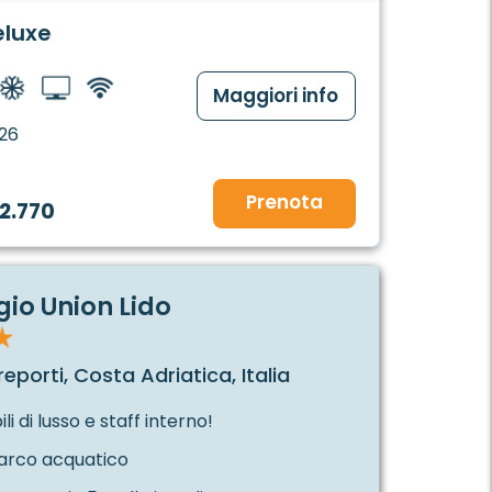
eluxe
Maggiori info
26
Prenota
2.770
o Union Lido
eporti, Costa Adriatica, Italia
i di lusso e staff interno!
arco acquatico