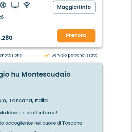
Maggiori info
26
Prenota
1.280
renotazione
Servizio personalizzato
io hu Montescudaio
o, Toscana, Italia
i di lusso e staff interno!
 accogliente nel cuore di Toscana