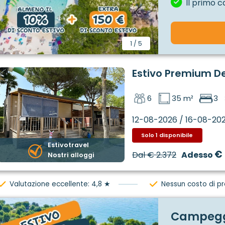
Il primo c
1
/
5
Estivo Premium D
6
35 m²
3
12-08-2026 / 16-08-20
Solo 1 disponibile
Estivotravel
€ 
Dal
€ 2.372
Adesso
Nostri alloggi
Valutazione eccellente: 4,8 ★
Nessun costo di p
Campegg