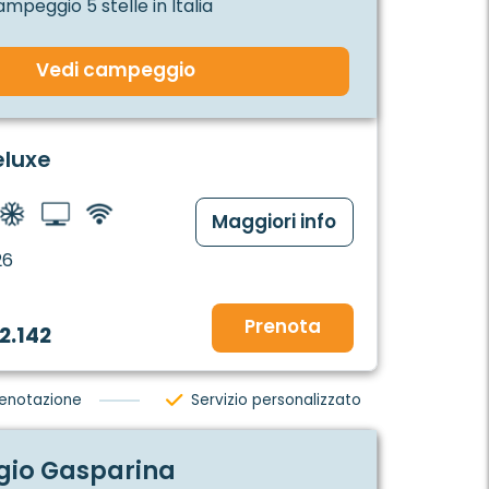
ampeggio 5 stelle in Italia
Vedi campeggio
eluxe
Maggiori info
26
Prenota
2.142
renotazione
Servizio personalizzato
io Gasparina