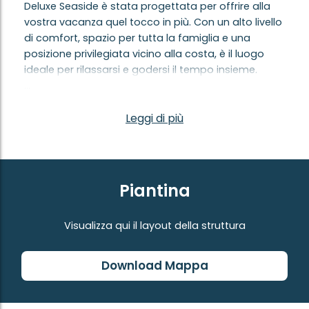
Deluxe Seaside è stata progettata per offrire alla
vostra vacanza quel tocco in più. Con un alto livello
di comfort, spazio per tutta la famiglia e una
posizione privilegiata vicino alla costa, è il luogo
ideale per rilassarsi e godersi il tempo insieme.
Comfort all’interno
Dal primo momento in cui entrerete, noterete che
Leggi di più
ogni dettaglio è stato curato con attenzione. L’aria
condizionata garantisce una piacevole freschezza
nelle giornate più calde e mantiene una
temperatura confortevole quando al mattino o alla
Piantina
sera l’aria è più fresca. Rilassatevi sul divano e
guardate la vostra serie preferita sulla Smart TV
Visualizza qui il layout della struttura
con canali internazionali e accesso a Netflix, oppure
approfittate del Wi-Fi privato, disponibile
individualmente per ogni casa mobile. Dal
Download Mappa
soggiorno si gode di una vista sul verde che
conduce verso il mare, creando subito una vera
atmosfera di vacanza.