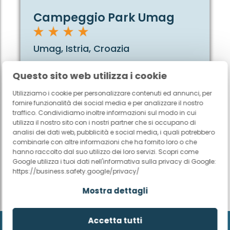
terza camera è presente un letto aggiuntivo
Campeggio Park Umag
scorrevole che può essere facilmente spostato
sotto l’altro, creando spazio per una culla o un’area
gioco extra (75 x 200 cm e 70 x 195 cm). Tutti i letti
Umag, Istria, Croazia
sono completi di cuscini e piumoni, con biancheria
pronta all’arrivo. Sono inoltre disponibili due
Direttamente su una splendida e ampia
Questo sito web utilizza i cookie
asciugamani per ogni ospite, così non dovrete
baia
portare nulla da casa. Le finestre delle camere
Utilizziamo i cookie per personalizzare contenuti ed annunci, per
Due grandi complessi di piscine
sono dotate di zanzariere, per un riposo tranquillo
fornire funzionalità dei social media e per analizzare il nostro
senza insetti.
traffico. Condividiamo inoltre informazioni sul modo in cui
Vivace villaggio vacanze ricco di attività
utilizza il nostro sito con i nostri partner che si occupano di
analisi dei dati web, pubblicità e social media, i quali potrebbero
Due bagni, per il massimo comfort
combinarle con altre informazioni che ha fornito loro o che
Vedi campeggio
Oltre al bagno ensuite della camera matrimoniale,
hanno raccolto dal suo utilizzo dei loro servizi. Scopri come
è presente un secondo bagno situato accanto alle
Google utilizza i tuoi dati nell'informativa sulla privacy di Google:
camere dei bambini. Anche questo bagno dispone
https://business.safety.google/privacy/
di doccia, WC e lavabo, offrendo a tutti lo spazio
Mostra dettagli
necessario per prepararsi con calma e comodità.
Godersi il tempo insieme sulla propria veranda
Accetta tutti
All’esterno prende davvero vita la sensazione di