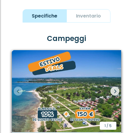
Cucina completamente attrezzata
Specifiche
Inventario
Nella cucina open space la giornata inizia con un
caffè Nespresso appena fatto. La cucina è
completamente attrezzata con lavastoviglie,
Campeggi
frigorifero spazioso, piano cottura a induzione e
tutto il necessario per cucinare con piacere. Che si
tratti di un pranzo veloce o di una cena rilassata in
famiglia, avrete tutto a portata di mano. Dopo il
pasto, la lavastoviglie si occuperà del resto,
lasciandovi il tempo di godervi la serata.
Spazio per tutta la famiglia
L’Estivo Premium Deluxe Seaside può ospitare fino a
sei persone e dispone di tre camere da letto. La
camera matrimoniale è dotata di un comodo letto
matrimoniale (160 x 200 cm) e di un bagno privato
con doccia, WC e lavabo. La seconda camera è
1
/
5
arredata con due letti singoli (75 x 200 cm). Nella