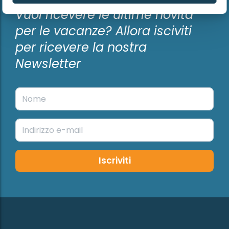
Vuoi ricevere le ultime novità
vacanza. Sulla grande veranda completamente
coperta di 22 m² potrete trascorrere lunghe
per le vacanze? Allora isciviti
giornate estive e serate rilassanti, con una vista
per ricevere la nostra
aperta sul prato e sul mare alle spalle. Non ci sono
altre sistemazioni tra voi e la costa, il che crea una
Newsletter
piacevole sensazione di spazio e libertà. La veranda
è dotata di un cancelletto, ideale per famiglie con
bambini piccoli, mentre un pannello in legno su un
lato garantisce maggiore privacy. Rilassatevi
nell’area lounge con illuminazione d’atmosfera o
accomodatevi al grande tavolo da pranzo con
quattro sedie regolabili con cuscini e due sedie
impilabili. La poltrona sospesa completa
Iscriviti
l’ambiente. Che iniziate la giornata con una
colazione tranquilla o la concludiate con un drink al
tramonto, qui vivrete il vero piacere dell’aria aperta,
a pochi passi dal mare.