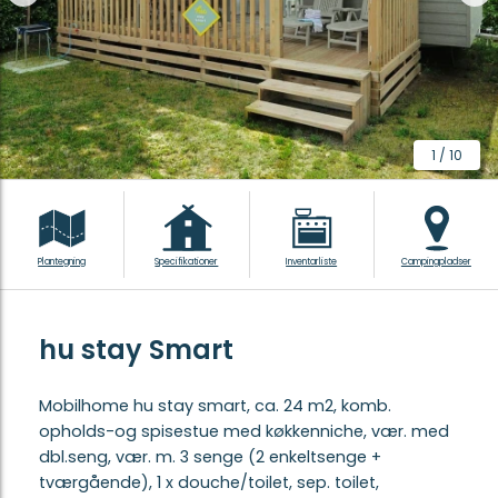
1
/
10
Plantegning
Specifikationer
Inventarliste
Campingpladser
hu stay Smart
Mobilhome hu stay smart, ca. 24 m2, komb.
opholds-og spisestue med køkkenniche, vær. med
dbl.seng, vær. m. 3 senge (2 enkeltsenge +
tværgående), 1 x douche/toilet, sep. toilet,