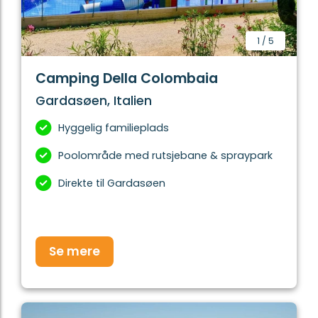
1
/
5
Camping Della Colombaia
Gardasøen, Italien
Hyggelig familieplads
Poolområde med rutsjebane & spraypark
Direkte til Gardasøen
Se mere