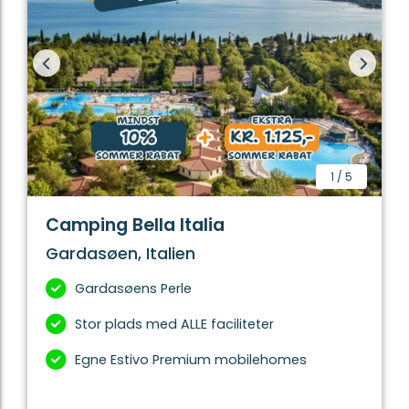
ferien skal I nok overveje at besøge det festlige
Gardaland, hvor forlystelserne står i kø med
oplevelser.
Fra Gardasøen er det nemt at tage på udflugter til
hele Norditalien. Besøg Milano, den gamle rige
kulturby eller de nærliggende byer Verona med den
legendariske romerske arena og Mantova med den
spændende markedsdag. Eller hvad med at tage
1
/
5
toget til Venedig, det kan sagtens lade sig gøre på 1
dag og hjemturen til Gardasøen er dejlig
Camping Bella Italia
afslappende.
Gardasøen, Italien
Gardasøens Perle
Stor plads med ALLE faciliteter
Egne Estivo Premium mobilehomes