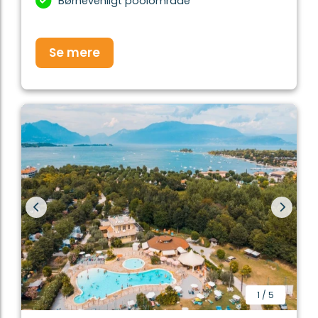
Børnevenligt poolområde
Se mere
1
/
5