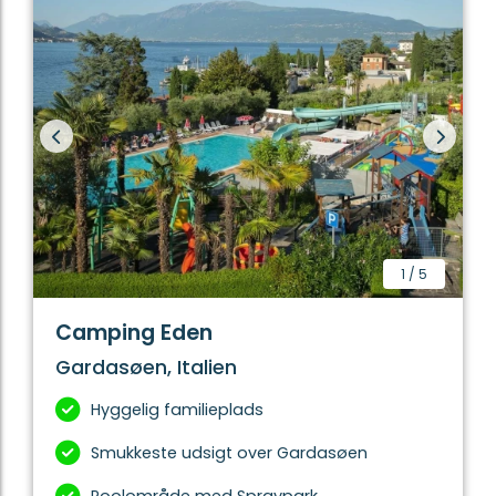
1
/
5
Camping Eden
Gardasøen, Italien
Hyggelig familieplads
Smukkeste udsigt over Gardasøen
Poolområde med Spraypark