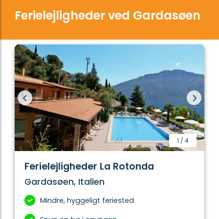
Ferielejligheder ved Gardasøen
1
/
4
Ferielejligheder La Rotonda
Gardasøen, Italien
Mindre, hyggeligt feriested