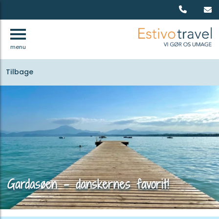
menu
Tilbage
Gardasøen - danskernes favorit!