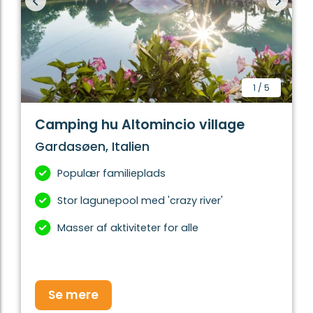
1
/
5
Camping hu Altomincio village
Gardasøen, Italien
Populær familieplads
Stor lagunepool med 'crazy river'
Masser af aktiviteter for alle
Se mere