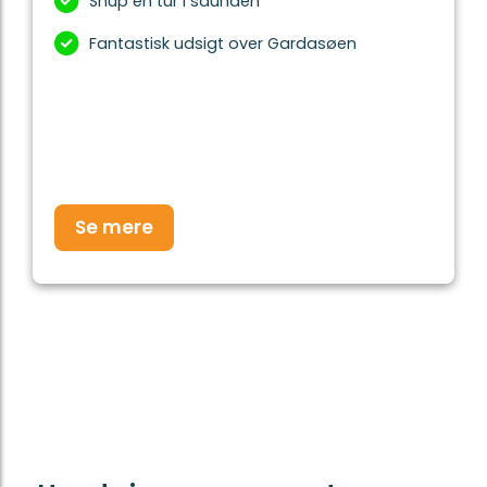
Snup en tur i saunaen
Fantastisk udsigt over Gardasøen
Se mere