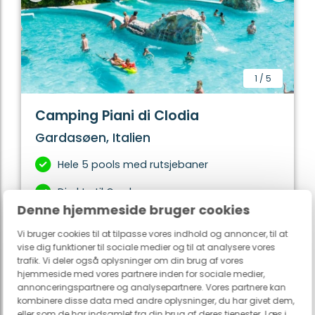
1
/
5
Camping Piani di Clodia
Gardasøen, Italien
Hele 5 pools med rutsjebaner
Direkte til Gardasøen
Denne hjemmeside bruger cookies
Masser af aktiviteter
Vi bruger cookies til at tilpasse vores indhold og annoncer, til at
vise dig funktioner til sociale medier og til at analysere vores
trafik. Vi deler også oplysninger om din brug af vores
hjemmeside med vores partnere inden for sociale medier,
Se mere
annonceringspartnere og analysepartnere. Vores partnere kan
kombinere disse data med andre oplysninger, du har givet dem,
eller som de har indsamlet fra din brug af deres tjenester. Læs i