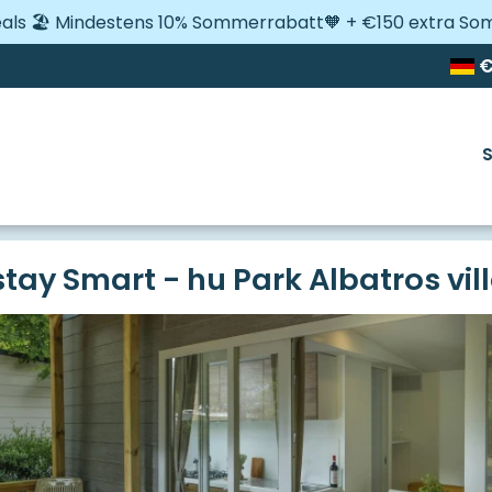
Deals 🏖️ Mindestens 10% Sommerrabatt🧡 + €150 extra S
a
hu Park Albatros village
hu stay Smart
stay Smart - hu Park Albatros vil