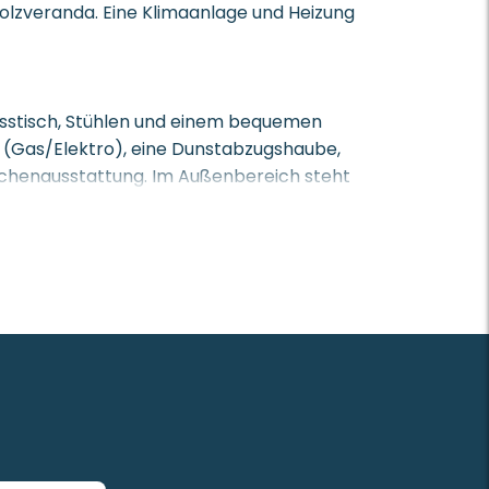
Holzveranda. Eine Klimaanlage und Heizung
Esstisch, Stühlen und einem bequemen
d (Gas/Elektro), eine Dunstabzugshaube,
üchenausstattung. Im Außenbereich steht
0 x 190 cm). Das zweite Schlafzimmer ist
issen und Bettdecken, und die Bettwäsche
set mit Kinderbett, Hochstuhl und
ber ein separates zusätzliches WC.