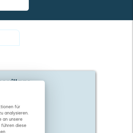
atz nehmen, eine Mahlzeit vom Grill
 sorgt für Ruhe und Sicherheit. Das
s village
tionen für
beiter!
u analysieren.
e an unsere
mping
 führen diese
nen