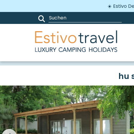
☀️ Estivo 
Campingplätze
Italien
Toskan
hu 