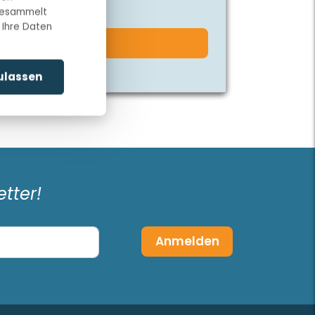
rnt
 gesammelt
 Ihre Daten
atz ansehen
zulassen
tter!
Anmelden