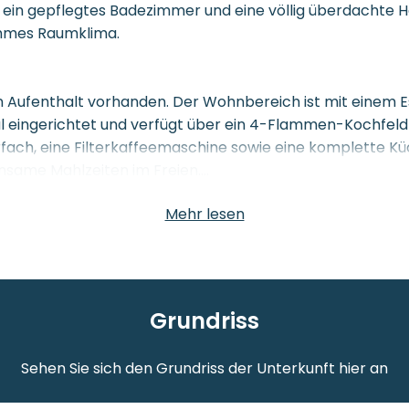
, ein gepflegtes Badezimmer und eine völlig überdachte 
nehmes Raumklima.
en Aufenthalt vorhanden. Der Wohnbereich ist mit einem 
nal eingerichtet und verfügt über ein 4-Flammen-Kochfel
fach, eine Filterkaffeemaschine sowie eine komplette K
einsame Mahlzeiten im Freien.
Mehr lesen
afzimmer. Im Hauptschlafzimmer steht ein Doppelbett (16
chen Querbett ausgestattet. Alle Betten verfügen über K
leinen Kindern ist auf Anfrage und gegen Gebühr ein Baby
Grundriss
Sehen Sie sich den Grundriss der Unterkunft hier an
tes Badezimmer mit Dusche, Waschbecken und WC sowie ü
i pro Person), und ein Haartrockner ist vorhanden.