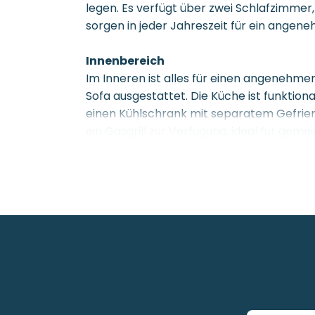
legen. Es verfügt über zwei Schlafzimmer
sorgen in jeder Jahreszeit für ein ange
Innenbereich
Im Inneren ist alles für einen angenehm
Sofa ausgestattet. Die Küche ist funktio
einen Kühlschrank mit separatem Gefrier
ein Gasgrill zur Verfügung, ideal für gem
Schlafkomfort für alle
Das hu Stay Smart verfügt über zwei Schl
mit zwei Einzelbetten und einem zusätzli
ist bereits vorhanden. Für Familien mit k
Babybad erhältlich.
Badezimmer
Das Mobilheim verfügt über ein gepfleg
Handtücher sind im Preis inbegriffen (zwe