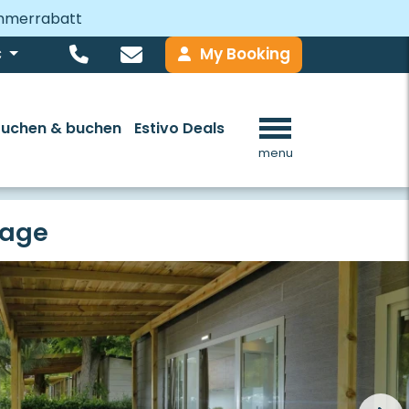
ommerrabatt
My Booking
€
Suchen & buchen
Estivo Deals
menu
lage