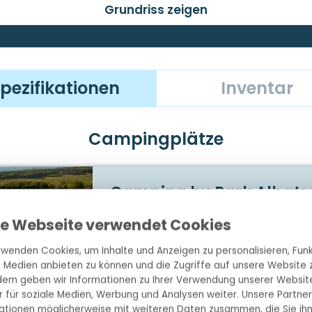
Grundriss zeigen
um Entspannen im Freien ein. Gäste können am Esstisch Pl
Liegestühle entspannen. Die autofreie Lage der Unterkunft
glich. Haustiere sind auf Anfrage erlaubt.
pezifikationen
Inventar
Campingplätze
Camping hu Park Albatro
se Webseite verwendet Cookies
San Vincenzo, Toskana, Italien
rwenden Cookies, um Inhalte und Anzeigen zu personalisieren, Funk
Luxus-Mobilheime & eigene Mitar
e Medien anbieten zu können und die Zugriffe auf unsere Website z
em geben wir Informationen zu Ihrer Verwendung unserer Websit
Lebendiger und gemütlicher Ca
r für soziale Medien, Werbung und Analysen weiter. Unsere Partner
ationen möglicherweise mit weiteren Daten zusammen, die Sie ih