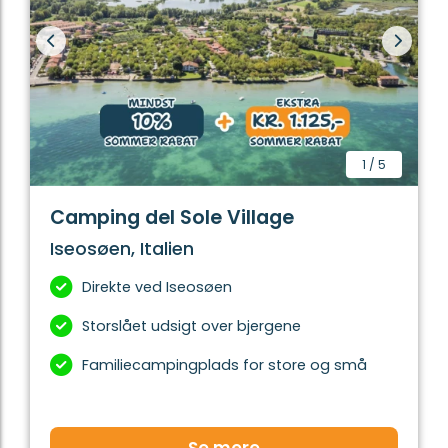
ferie, er Iseosøen ligeledes et godt valg. Du kan tage
på sejltur eller surfe, og der er masser af vandre- og
cykelstier der kan udforskes i området.
Du finder vores egne luksusmobilehomes Estivo
Premium Deluxe på Camping del Sole Village ved
Iseosøen.
1
/
5
Camping del Sole Village
Iseosøen, Italien
Direkte ved Iseosøen
Storslået udsigt over bjergene
Familiecampingplads for store og små