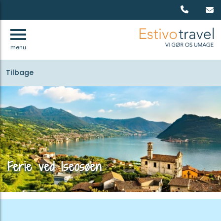
menu
Tilbage
Ferie ved Iseosøen