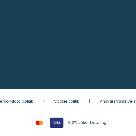
ersondata politik
|
Cookiepolitik
|
Ansvarsfraskrivels
100% sikker betaling