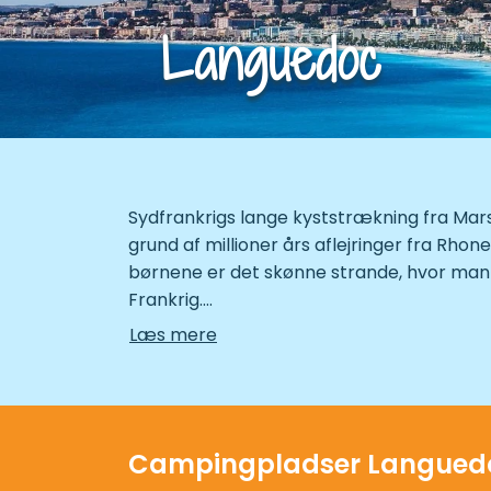
Languedoc
Sydfrankrigs lange kyststrækning fra Mars
grund af millioner års aflejringer fra Rhon
børnene er det skønne strande, hvor man sk
Frankrig.
Læs mere
Regionen ligger i læ af bjergene mod nor
til Languedoc-Roussillon, og det giver no
små fiskerlejer ved vandet var den eneste 
undergået en fantastisk udvikling indenfo
Campingpladser Langued
sportsaktiviteter, strandliv og restaurante