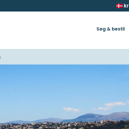
kr
Søg & bestil
c