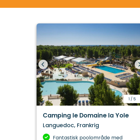
Også store forlystelsesparker er kommet t
så camping er oplagt i dette område, og d
er ren ferie.
1
/
5
Camping le Domaine la Yole
Languedoc, Frankrig
Fantastisk poolområde med