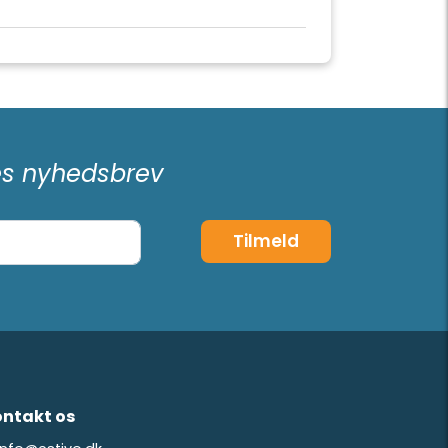
res nyhedsbrev
Tilmeld
ntakt os