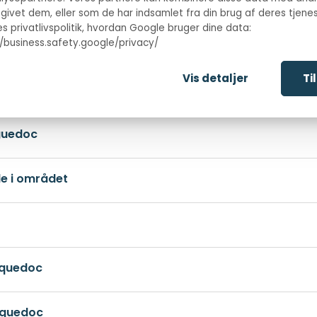
 givet dem, eller som de har indsamlet fra din brug af deres tjenes
s privatlivspolitik, hvordan Google bruger dine data:
//business.safety.google/privacy/
Vis detaljer
Ti
nquedoc
nguedoc
de i området
nquedoc
nquedoc