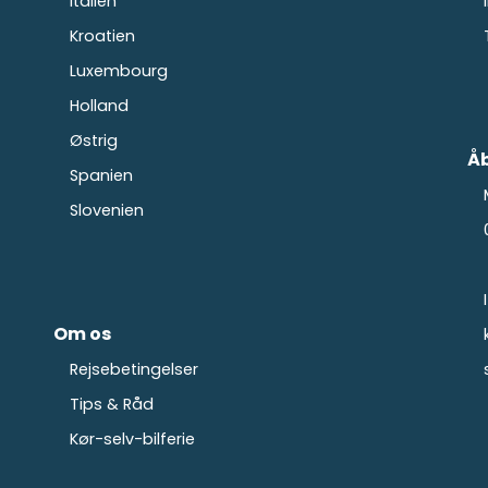
Italien
Kroatien
Luxembourg
Holland
Østrig
Åb
Spanien
Slovenien
Om os
Rejsebetingelser
Tips & Råd
Kør-selv-bilferie