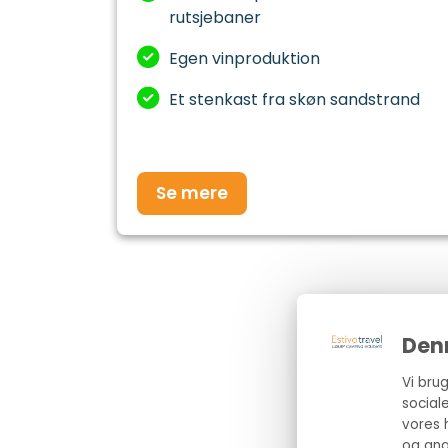
rutsjebaner
Egen vinproduktion
Et stenkast fra skøn sandstrand
Se mere
Den
Vi brug
social
vores 
og ana