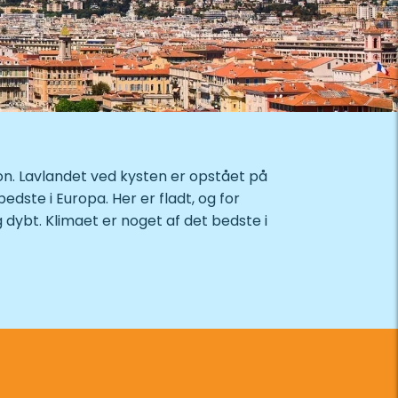
on. Lavlandet ved kysten er opstået på
edste i Europa. Her er fladt, og for
 dybt. Klimaet er noget af det bedste i
Atlanterhavet har svært ved at komme frem
r siden var det et meget lokalt område. De
skaldyr på menuen. Men regionen har
r bygget op omkring lystbådehavne,