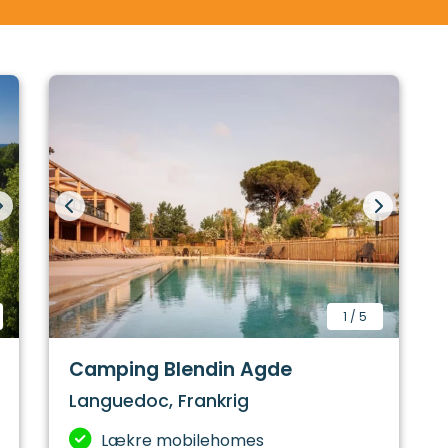
il, og fremfor alt er det et mekka for campingpladserne.
er tilbydes de smukkeste, største og mest fantastiske ca
1
/
5
Camping Blendin Agde
Languedoc, Frankrig
Lækre mobilehomes