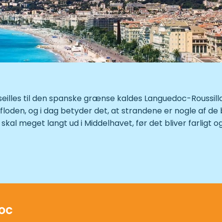
eilles til den spanske grænse kaldes Languedoc-Roussill
efloden, og i dag betyder det, at strandene er nogle af de b
al meget langt ud i Middelhavet, før det bliver farligt og
d og vest, så de regnfulde lavtryk, der kommer ude fra 
gle varme og tørre sommermåneder. Indtil for ca. 50-60 å
aktivitet, men den sørgede for, at der var frisk fisk og 
r turisme. Centre med tusindvis af ferieboliger, hele bye
oc
r.