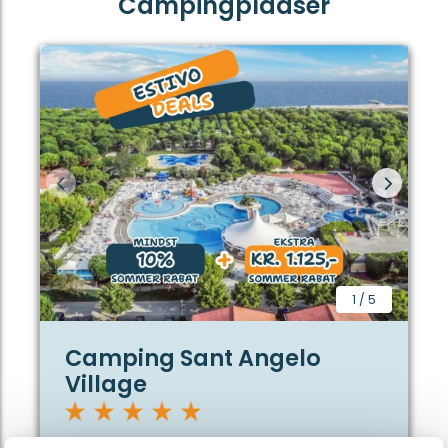
Campingpladser
1
/
5
Camping Sant Angelo
Village
Cavallino-Treporti,