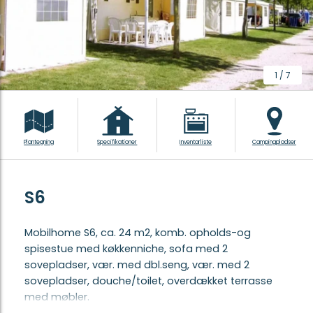
1
/
7
Plantegning
Specifikationer
Inventarliste
Campingpladser
S6
Mobilhome S6, ca. 24 m2, komb. opholds-og
spisestue med køkkenniche, sofa med 2
sovepladser, vær. med dbl.seng, vær. med 2
sovepladser, douche/toilet, overdækket terrasse
med møbler.