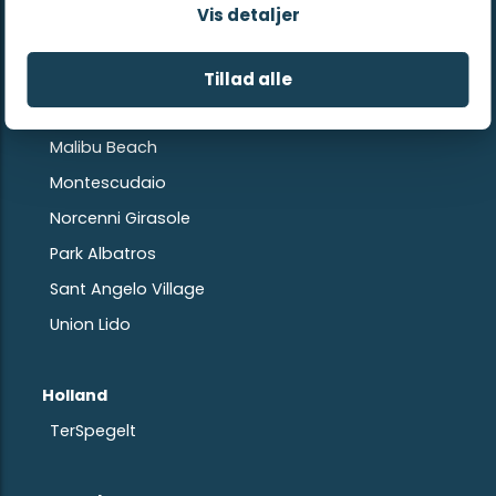
Cisano San Vito
Vis detaljer
del Sole Village
Gasparina
Tillad alle
I Pini Family Park
Malibu Beach
Montescudaio
Norcenni Girasole
Park Albatros
Sant Angelo Village
Union Lido
Holland
TerSpegelt