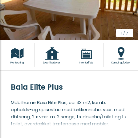
1
/
7
Plantegning
Specifikationer
Inventarliste
Campingpladser
Baia Elite Plus
Mobilhome Baia Elite Plus, ca. 33 m2, komb.
opholds-og spisestue med køkkenniche, vær. med
dbl.seng, 2 x vær. m. 2 senge, 1 x douche/toilet og 1 x
toilet, overdækket træterrasse med møbler.