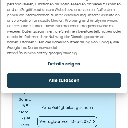
personalisieren, Funktionen für soziale Medien anbieten zu können
und die Zugriffe auf unsere Website zu analysieren. Außerdem
Weitere Infos
geben wir Informationen zu Ihrer Verwendung unserer Website an
unsere Partner für soziale Medien, Werbung und Analysen weiter.
Unsere Partner führen diese Informationen möglicherweise mit
weiteren Daten zusammen, die Sie ihnen bereitgestellt haben oder
Woche früher
Woche später
die sie im Rahmen Ihrer Nutzung der Dienste gesammelt
haben. Erfahren Sie in der Datenschutzerklärung von Google, wie
Weniger
Mehr Nächte
Google Ihre Daten verwendet:
https://business.safety.google/privacy/
Nächte
Details zeigen
6 Nächte
7 Nächte
8 Nächte
Freitag
14/08
Alle zulassen
Samstag
15/08
Sonntag
16/08
Keine Verfügbarkeit gefunden
Montag
17/08
Verfügbar von 13-5-2027
Dienstag