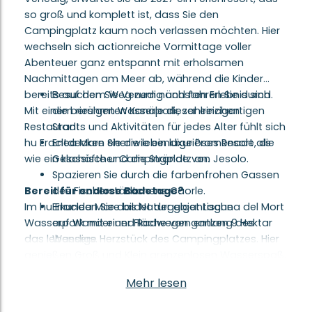
so groß und komplett ist, dass Sie den
Campingplatz kaum noch verlassen möchten. Hier
wechseln sich actionreiche Vormittage voller
Abenteuer ganz entspannt mit erholsamen
Nachmittagen am Meer ab, während die Kinder
bereits auf dem Weg zum nächsten Erlebnis sind.
Besuchen Sie Venedig und fahren Sie durch
Mit einem riesigen Wasserpark, zahlreichen
die berühmten Kanäle dieser einzigartigen
Restaurants und Aktivitäten für jedes Alter fühlt sich
Stadt.
hu Eraclea Mare eher wie ein luxuriöses Resort als
Entdecken Sie die lebendige Promenade, die
wie ein klassischer Campingplatz an.
Geschäfte und die Strände von Jesolo.
Spazieren Sie durch die farbenfrohen Gassen
Bereit für endlose Badetage?
des Fischerstädtchens Caorle.
Im hu Eraclea Mare bildet der gigantische
Erkunden Sie das Naturgebiet Laguna del Mort
Wasserpark mit einer Fläche von ganzen 9 Hektar
auf Wander und Radwegen entlang des
das lebendige Herzstück des Campingplatzes. Hier
Wassers.
genießen Groß und Klein grenzenlosen Wasserspaß.
Freuen Sie sich auf Wasserrutschen,
Mehr lesen
Wasserspielplätze und großzügige Pools zum
Schwimmen oder zum Abkühlen unter der