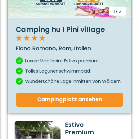
einen Tag am Meer (75 km vom Campingplatz)
1
/
5
Camping hu I Pini village
Fiano Romano, Rom, Italien
Luxus-Mobilheim Estivo premium
Tolles Lagunenschwimmbad
Wunderschöne Lage inmitten von Wäldern
Campingplatz ansehen
Estivo
Premium