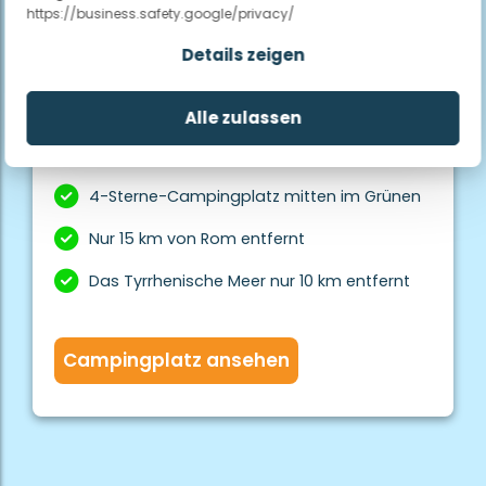
https://business.safety.google/privacy/
Details zeigen
1
/
5
Camping Fabulous Village
Alle zulassen
Rom, Italien
4-Sterne-Campingplatz mitten im Grünen
Nur 15 km von Rom entfernt
Das Tyrrhenische Meer nur 10 km entfernt
Campingplatz ansehen