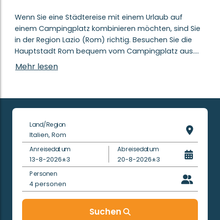
Wenn Sie eine Städtereise mit einem Urlaub auf
einem Campingplatz kombinieren möchten, sind Sie
in der Region Lazio (Rom) richtig. Besuchen Sie die
Hauptstadt Rom bequem vom Campingplatz aus.
Das Kolosseum, die Vatikanstadt, der Trevi-Brunnen
Mehr lesen
und die unzähligen gemütlichen Plätze: Sie werden
sich in Rom bestimmt nicht langweilen.
Campings in Rom
Nehmen Sie sich eine Woche Zeit, um diese
Land/Region
historische Stadt zu entdecken. Dies können Sie
Italien, Rom
perfekt mit einem Aufenthalt auf einem
Anreisedatum
Abreisedatum
Campingplatz kombinieren.
13-8-2026
±3
20-8-2026
±3
Personen
Estivotravel Luxus Mobilheime in Rom
4
personen
Auf dem Camping
hu I Pini Village
in der Nähe von
Fiano Romano können Sie das Zentrum Roms
bequem erreichen. Es wird nämlich ein Shuttle-Bus
Suchen