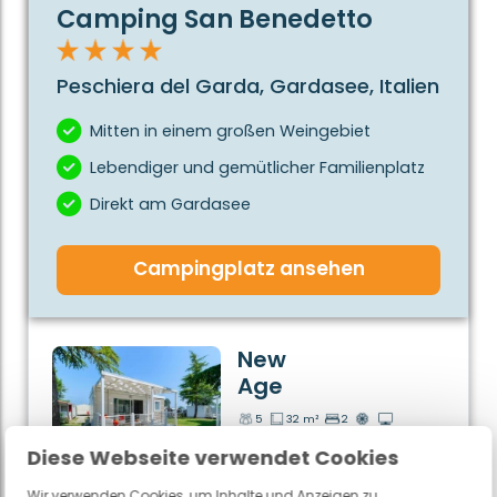
Camping San Benedetto
Peschiera del Garda, Gardasee, Italien
Mitten in einem großen Weingebiet
Lebendiger und gemütlicher Familienplatz
Direkt am Gardasee
Campingplatz ansehen
New
Age
5
32 m²
2
14-08-2026 / 21-08-2026
Diese Webseite verwendet Cookies
€ 1.790
Jetzt für
Wir verwenden Cookies, um Inhalte und Anzeigen zu