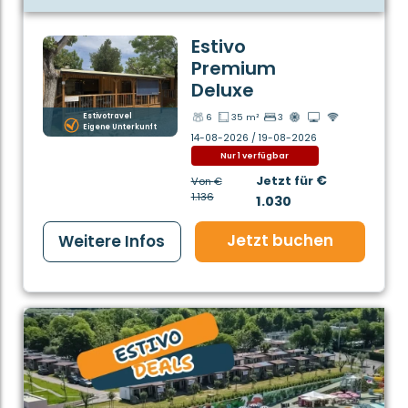
Estivo
Premium
Deluxe
Estivotravel
6
35 m²
3
Eigene Unterkunft
14-08-2026 / 19-08-2026
Nur 1 verfügbar
€
Jetzt für
Von
€
1.136
1.030
Jetzt buchen
Weitere Infos