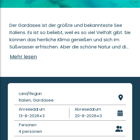
Der Gardasee ist der größte und bekannteste See
Italiens. Es ist so beliebt, weil es so viel Vielfalt gibt. Sie
können das herrliche Klima genießen und sich im
Süßwasser erfrischen. Aber die schöne Natur und die
charmanten Dörfer sind nicht zu übersehen. Auch
Mehr lesen
Bergfreunde können hier viele Spaziergänge
unternehmen.
Campings am Gardasee
Ein Campingurlaub am Gardasee bedeutet, die vielen
Land/Region
Aktivitäten auf dem Wasser zu genießen und
Italien, Gardasee
nebenbei die schöne Aussicht zu genießen. Sie
Anreisedatum
Abreisedatum
müssen sich keine Sorgen um Langeweile machen.
13-8-2026
±3
20-8-2026
±3
Sie können viele Wanderungen durch die Berge
Personen
unternehmen oder durch die wunderschönen
4
personen
Weinberge radeln. Es gibt auch viele charmante