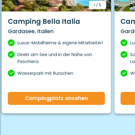
1
/
5
Camping Bella Italia
Cam
Gardasee, Italien
Garda
Luxus-Mobilheime & eigene Mitarbeiter!
Lu
Direkt am See und in der Nähe von
Sc
Peschiera
La
Wasserpark mit Rutschen
Wa
Campingplatz ansehen