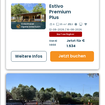
Estivo
Premium
Plus
Estivotravel
6
35 m²
3
Eigene Unterkunft
12-08-2026 / 16-08-2026
Nur 1 verfügbar
€
Jetzt für
Von
€
1.693
1.534
Jetzt buchen
Weitere Infos