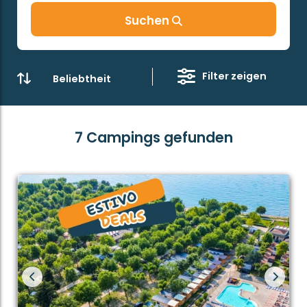
Dörfer, in denen Sie die italienische Küche genießen
können.
Suchen
Estivotravel Luxus Mobilheime am Gardasee
In dieser Region können Sie einen wunderschönen
Filter zeigen
Urlaub auf dem Campingplatz
Cisano San Vito
verbringen. Hier können Sie verbleiben in unserem
Luxuriösen Mobilheim Estivo Premium Plus. Außerdem
gibt es hier Mobilheim Type Estivo Mirage Forest. Mit
7 Campings gefunden
seinem exklusiven italienischen Design sieht es nicht
nur sehr schön aus, dieses Luxuriösen Mobilheim ist
mit allen Annehmlichkeiten ausgestattet. Auch auf
Camping
Bella Italia
finden Sie unseres Mobilheim-
Type Estivo Premium Plus. Einem Campingplatz, auf
dem der Name ‚Bella Italia ‚zur Geltung kommt. Mit
einer perfekten Lage zwischen den Städchen
Peschiera del Garda und Lazise finden Sie
Campingplatz
Gasparina
. Auf diesem Campingplatz
wohnen Sie in unserem Nagelneuen Mobilheim Estivo
Premium Deluxe. Luxus wie zuHause aber dann unter