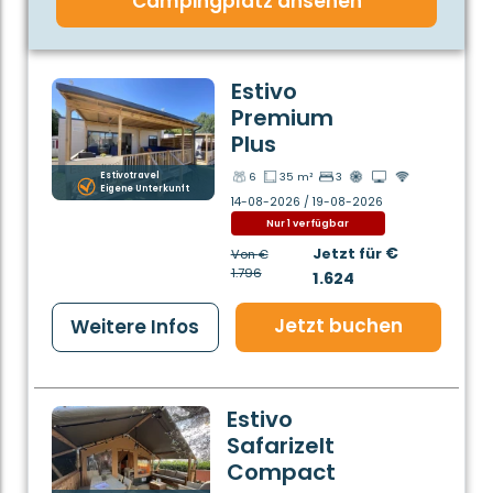
Campingplatz ansehen
Estivo
Premium
Plus
Estivotravel
6
35 m²
3
Eigene Unterkunft
14-08-2026 / 19-08-2026
Nur 1 verfügbar
€
Jetzt für
Von
€
1.796
1.624
Jetzt buchen
Weitere Infos
Estivo
Safarizelt
Compact