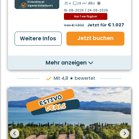
Estivotravel
4
28 m²
2
Eigene Unterkunft
16-08-2026 / 24-08-2026
Nur 1 verfügbar
€ 1.027
Jetzt für
Von
€ 1.302
Jetzt buchen
Weitere Infos
Mehr anzeigen
Mit 4,8 ★ bewertet