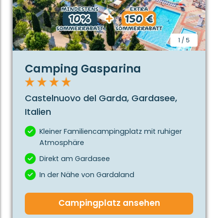
der Italienischen Sonne. Unsere eigene Estivotravel
Luxus Mobilheime werden bei den Suchergebnissen
mit dem Label "
Estivotravel eigene
Unterkunft
"gezeigt!
1
/
5
Aktivitäten und Sehenswürdigkeiten am
Camping Gasparina
Gardasee
Eine Bootsfahrt zu einer der sieben Inseln des
Gardasees ist ein Erlebnis. Es ist ein exklusiver Besuch
Castelnuovo del Garda, Gardasee,
der schönen, unbekannten Orte in dieser Region. Sie
Italien
werden überrascht sein, was auf diesen Inselt seit
Jahren verborgen ist.
Kleiner Familiencampingplatz mit ruhiger
Atmosphäre
Ihr Luxus Campingurlaub am Gardasee finden Sie
Direkt am Gardasee
hier!
In der Nähe von Gardaland
Campingplatz ansehen