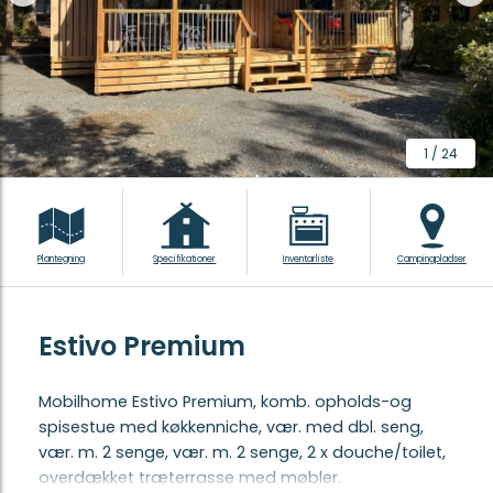
1
/
24
Plantegning
Specifikationer
Inventarliste
Campingpladser
Estivo Premium
Mobilhome Estivo Premium, komb. opholds-og
spisestue med køkkenniche, vær. med dbl. seng,
vær. m. 2 senge, vær. m. 2 senge, 2 x douche/toilet,
overdækket træterrasse med møbler.