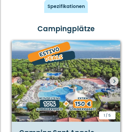
gestalten können. Für Familien mit kleinen Kindern
Spezifikationen
kann ein Babybett und einen Hochstuhl
bereitgestellt werden. Dies sind auf Anfrage und
gegen Gebühr erhältlich.
Campingplätze
Badezimmer
Das Badezimmer ist kompakt und praktisch, und
verfügt über eine Dusche, ein Waschbecken und
eine Toilette. Handtücher brauchen Sie selbst
mitzubringen.
Außenbereich
Draußen setzt sich der Aufenthalt auf der völlig
überdachten, gefliesten Terrasse fort. Hier können
Sie gemeinsam essen, ein Spiel spielen oder einfach
die frische Luft genießen, während Sie dennoch
geschützt sitzen. Die Terrasse fühlt sich schnell wie
1
/
5
eine Verlängerung des Wohnraums an und lädt
dazu ein, möglichst viel Zeit im Freien zu verbringen.