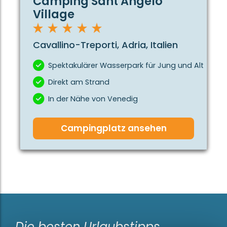
Camping Sant Angelo
Das Auto kann direkt neben dem Mobilheim geparkt
Village
werden.
Cavallino-Treporti, Adria, Italien
Spektakulärer Wasserpark für Jung und Alt
Direkt am Strand
In der Nähe von Venedig
Campingplatz ansehen
Die besten Urlaubstipps