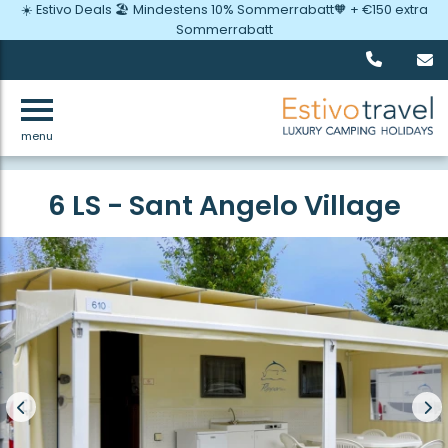
☀️ Estivo Deals 🏖️ Mindestens 10% Sommerrabatt🧡 + €150 extra
Sommerrabatt
menu
Zurück
6 LS - Sant Angelo Village