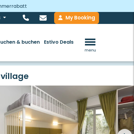
ommerrabatt
My Booking
€
Suchen & buchen
Estivo Deals
menu
 village