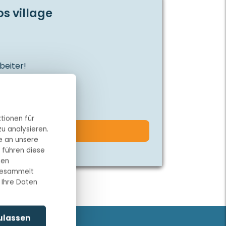
s village
beiter!
mping
rnt
tionen für
u analysieren.
atz ansehen
e an unsere
 führen diese
nen
 gesammelt
 Ihre Daten
zulassen