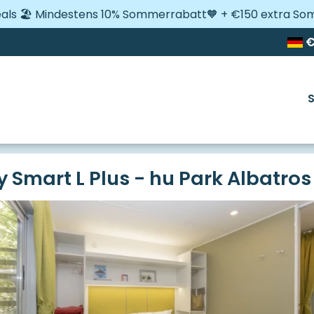
Deals 🏖️ Mindestens 10% Sommerrabatt🧡 + €150 extra S
a
hu Park Albatros village
Hu Stay Smart L Plus
 Smart L Plus - hu Park Albatros