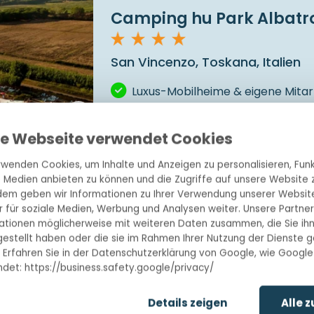
Camping hu Park Albatro
San Vincenzo, Toskana, Italien
Luxus-Mobilheime & eigene Mitar
Lebendiger und gemütlicher Ca
se Webseite verwendet Cookies
Nur 700m vom Sandstrand entfe
rwenden Cookies, um Inhalte und Anzeigen zu personalisieren, Funk
e Medien anbieten zu können und die Zugriffe auf unsere Website z
Campingpl
em geben wir Informationen zu Ihrer Verwendung unserer Websit
r für soziale Medien, Werbung und Analysen weiter. Unsere Partner
1
/
5
ationen möglicherweise mit weiteren Daten zusammen, die Sie ih
gestellt haben oder die sie im Rahmen Ihrer Nutzung der Dienste
 Erfahren Sie in der Datenschutzerklärung von Google, wie Google
det: https://business.safety.google/privacy/
Details zeigen
Alle 