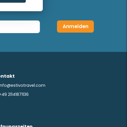
tter!
Anmelden
ontakt
info@estivotravel.com
+49 21141871136
ffnungszeiten