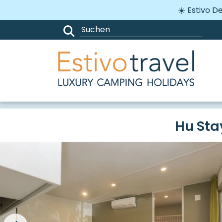
☀️ Estivo 
Campingplätze
Italien
Toskan
Hu Stay