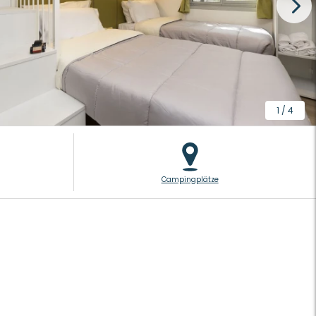
1
/
4
Campingplätze