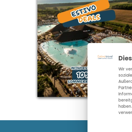
Die
Wir ve
sozial
Außerd
Partne
Inform
bereit
haben.
verwen