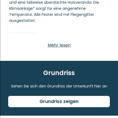
und eine teilweise überdachte Holzveranda. Die
Klimaanlage* sorgt für eine angenehme
Temperatur. Alle Fester sind mit Fliegengitter
ausgestattet.
Innenbereich
Im Innenbereich hat das Happy Premium Suite eine
helle und einladende Ausstrahlung. Die Sitzecke
Mehr lesen
verfügt über einen Esstisch mit Stühlen und einen
Schlafsofa*. Die Küche ist praktisch mit einem
Mokka-Kaffeemaschine, einem 4-flammigen-
Gasbrenner, einer Mikrowelle, einer
Grundriss
Dunstabzugshaube, einem Kühlschrank mit
separatem Gefrierfach und einem völligen
Sehen Sie sich den Grundriss der Unterkunft hier an
Kücheninventar ausgestattet. Das Schlafsofa ist für
eine Erwachsene ausgestattet.
Grundriss zeigen
Schlafkomfort für Alle
Die drei Schlafzimmer sind übersichtlich und
funktional eingerichtet. Das Hauptschlafzimmer