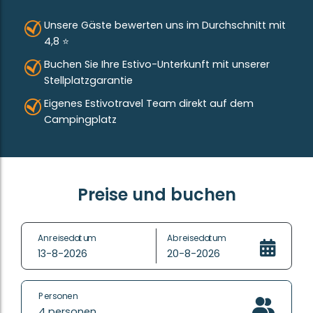
Klimaanlage und Heizung sind natürlich mit drin –
aber in dieser traumhaften Umgebung will man
Unsere Gäste bewerten uns im Durchschnitt mit
seine Zeit im Freien genießen! Genau dafür gibt es
4,8 ⭐
die extra breite, überdachte Veranda mit
Buchen Sie Ihre Estivo-Unterkunft mit unserer
gemütlicher Lounge-Ecke – der perfekte Ort für
Stellplatzgarantie
lange Sommerabende in der Steiermark.
Eigenes Estivotravel Team direkt auf dem
Campingplatz
Sichern Sie sich Ihren Wunschplatz
Möchten Sie sich Ihren perfekten Platz im Feriendorf
sichern? Mit der
Stellplatzgarantie
wählen Sie genau
die Unterkunft und Lage, die zu Ihren Wünschen
passt.
Preise und buchen
So funktioniert es:
Anreisedatum
Abreisedatum
13-8-2026
20-8-2026
Personen
4
personen