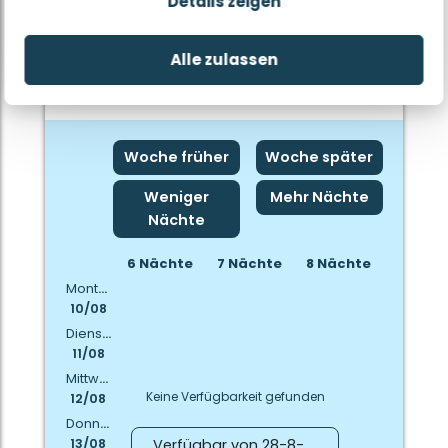
Details zeigen
6
34 m²
3
Alle zulassen
Weitere Infos
Woche früher
Woche später
Weniger
Mehr Nächte
Nächte
6 Nächte
7 Nächte
8 Nächte
Montag
10/08
Dienstag
11/08
Mittwoch
Keine Verfügbarkeit gefunden
12/08
Donnerstag
Verfügbar von 28-8-
13/08