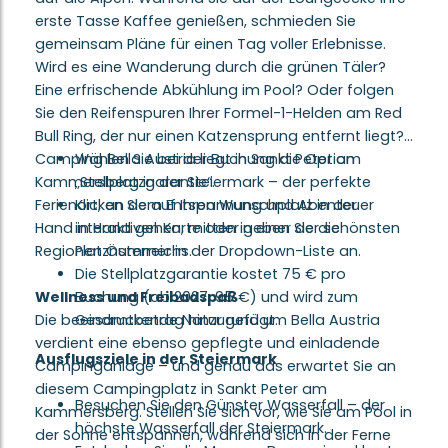
erste Tasse Kaffee genießen, schmieden Sie
gemeinsam Pläne für einen Tag voller Erlebnisse.
Wird es eine Wanderung durch die grünen Täler?
Eine erfrischende Abkühlung im Pool? Oder folgen
Sie den Reifenspuren Ihrer Formel-1-Helden am Red
Bull Ring, der nur einen Katzensprung entfernt liegt?
Camping Bella Austria liegt in Sankt Peter am
Wählen Sie bei der Buchung die Option
Kammersberg in der Steiermark – der perfekte
„Stellplatzgarantie“.
Ferienort, an dem Entspannung und Abenteuer
Klicken Sie auf Ihren Wunschplatz in der
Hand in Hand gehen, mitten in einer der schönsten
interaktiven Karte oder geben Sie die
Regionen Österreichs.
Platznummer in der Dropdown-Liste an.
Die Stellplatzgarantie kostet 75 € pro
Wellness und Freibadspaß
Buchung (ab 2027: 95 €) und wird zum
Die beeindruckende Natur rund um Bella Austria
Gesamtbetrag hinzugefügt.
verdient eine ebenso gepflegte und einladende
Ausflugsziele in der Steiermark
Campinganlage – und genau das erwartet Sie an
diesem Campingplatz in Sankt Peter am
Besuchen Sie den Günster Wasserfall – der
Kammersberg. Stellen Sie sich vor, wie Sie am Pool in
höchste Wasserfall der Steiermark.
der Sonne entspannen, während sich in der Ferne