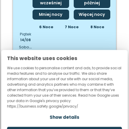
wcześniej
później
Mniej nocy
Więcej nocy
6 Noce
7 Noce
8 Noce
Piątek
14/08
Sobota
15/08
This website uses cookies
Brak dostępności
Niedziela
16/08
We use cookies to personalise content and ads, to provide social
Dostępne dla 4 Noce Na
Poniedziałek
media features and to analyse our traffic. We also share
17/08
information about your use of our site with our social media,
19-08-2026
advertising and analytics partners who may combine it with
Wtorek
other information that you’ve provided to them or that they’ve
Dostępne od 25-8-2026
18/08
collected from your use of their services. Read how Google uses
Środa
your data in Google's privacy policy:
19/08
https://business.safety.google/privacy/
Czwartek
Show details
20/08
Zniżka
Wybrane
Oferta