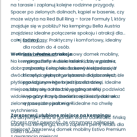
na tarasie i zaplanuj kolejne rodzinne przygody.
Spacer po zielonych dolinach, kąpiel w basenie, czy
może wizyta na Red Bull Ring – torze Formuły 1, który
znajduje się w pobliżu? Na kempingu Bella Austria
znajdziesz idealne połączenie spokoju i atrakcji dla
całej rodziny.
Estivo Easy
: Praktyczny i komfortowy, idealny
dla rodzin do 4 osób.
Wellness i wodne atrakcje
Estivo Premium
: Luksusowy domek mobliny,
Na kempingu Bella Austria relaks idzie w parze z
wyposażony w dwie łazienki, trzy sypialnie,
dobrą zabawą. Kompleks basenów składa się z
zmywarkę i ekspres do kawy Nespresso. W
dwóch części: głębszego basenu dla dorosłych i
klimatyzowanych wnętrzach odpoczniesz, ale
płytkiego lagunowego brodzika dla dzieci. Idealne
prawdziwym hitem jest przestronny,
miejsce, aby się ochłodzić w gorące dni i podziwiać
zadaszony taras z wygodną strefą
widoki na góry. Przy basenie znajdziesz leżaki oraz
wypoczynkową. Dodatkowo każdy domek
zieloną trawę do opalania – idealne na chwilę
wyposażony jest w grill.
wytchnienia.
Zarezerwuj ulubione miejsce na kempingu
Po aktywnym dniu w górach warto odwiedzić fińską
Chcesz mieć pewność, że otrzymasz najlepsze
saunę na kempingu, która zapewni pełny relaks dla
miejsce? Zarezerwuj domek mobilny Estivo Premium
ciała i ducha.
z
gwarancją miejsca
!