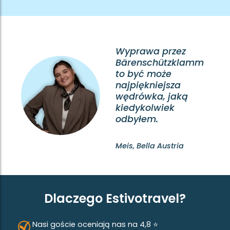
Wyprawa przez
Bärenschützklamm
to być może
najpiękniejsza
wędrówka, jaką
kiedykolwiek
odbyłem.
Meis, Bella Austria
Dlaczego Estivotravel?
Nasi goście oceniają nas na 4,8 ⭐