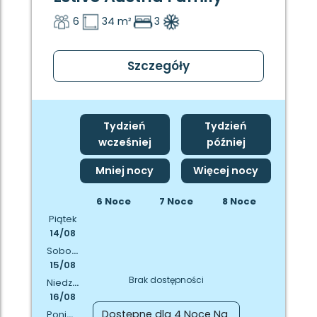
6
34 m²
3
Szczegóły
Tydzień
Tydzień
wcześniej
później
Mniej nocy
Więcej nocy
6 Noce
7 Noce
8 Noce
Piątek
14/08
Sobota
15/08
Brak dostępności
Niedziela
16/08
Dostępne dla 4 Noce Na
Poniedziałek