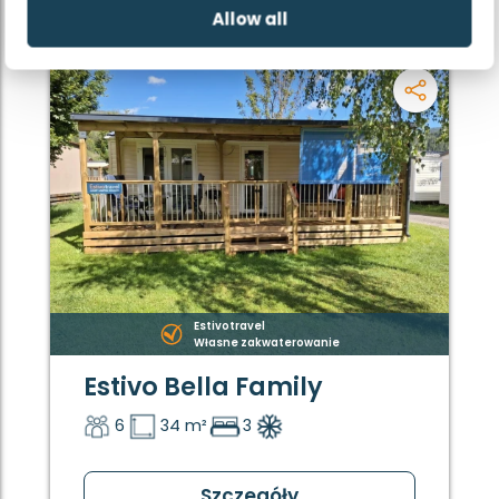
Allow all
Estivotravel
Własne zakwaterowanie
Estivo Bella Family
6
34 m²
3
Szczegóły