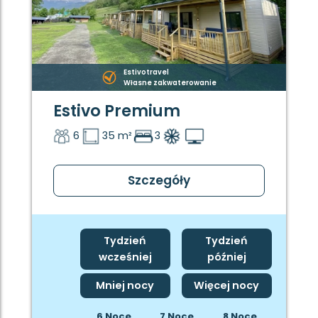
Estivotravel
Własne zakwaterowanie
Estivo Premium
6
35 m²
3
Szczegóły
Tydzień
Tydzień
wcześniej
później
Mniej nocy
Więcej nocy
6 Noce
7 Noce
8 Noce