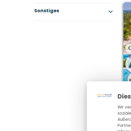
Sonstiges
Die
Wir ve
sozial
Außerd
Partne