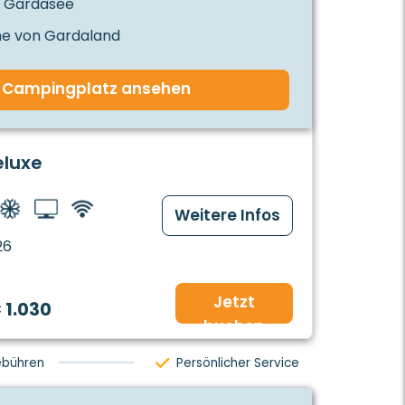
m Gardasee
he von Gardaland
Campingplatz ansehen
eluxe
Weitere Infos
26
Jetzt
 1.030
buchen
ebühren
Persönlicher Service