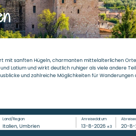
en
ert mit sanften Hügeln, charmanten mittelalterlichen Ort
und Latium und wirkt deutlich ruhiger als viele andere Tei
usblicke und zahlreiche Möglichkeiten für Wanderungen 
m Zeichen von Ruhe, Weite und Natur. Im Angebot von Est
sser liegen, beispielsweise am Trasimenischen See. Dort
addling, Kanufahren oder Windsurfen auspowern. Auch auf 
Land/Region
Anreisedatum
Abreise
immbädern, Sportmöglichkeiten und einem abwechslungsr
Italien, Umbrien
13-8-2026
20-8
±3
urants und Bars dazu ein, den Tag gemeinsam bei köstlich