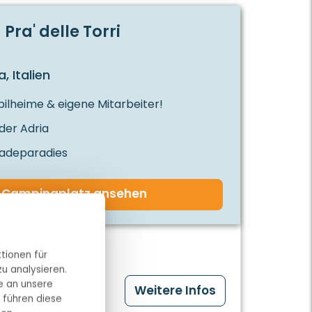
ra' delle Torri
, Italien
ilheime & eigene Mitarbeiter!
 der Adria
Badeparadies
Campingplatz ansehen
tionen für
u analysieren.
e an unsere
Weitere Infos
 führen diese