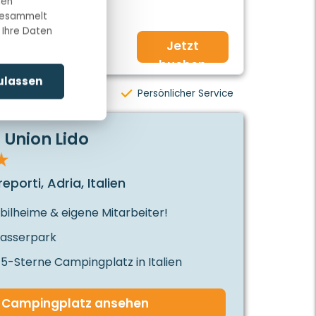
nen
26
 gesammelt
 Ihre Daten
Jetzt
buchen
zulassen
ebühren
Persönlicher Service
Union Lido
eporti, Adria, Italien
bilheime & eigene Mitarbeiter!
asserpark
 5-Sterne Campingplatz in Italien
Campingplatz ansehen