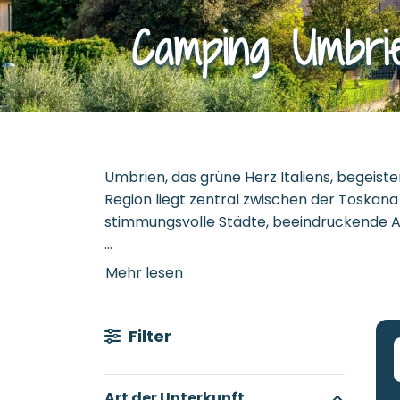
Camping Umbri
Umbrien, das grüne Herz Italiens, begeist
Region liegt zentral zwischen der Toskana 
stimmungsvolle Städte, beeindruckende A
Campingplätze in Umbrien
Mehr lesen
Ein Campingurlaub in Umbrien steht ganz i
oft idyllisch im Grünen oder direkt am Wa
oder sich bei Aktivitäten wie Stand-up-P
Filter
ganze Familie viel zu erleben, mit Schw
Hochsaison. Zudem laden gemütliche Resta
Art der Unterkunft