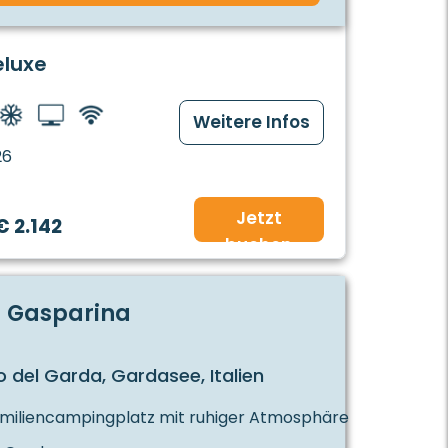
eluxe
Weitere Infos
26
Jetzt
€ 2.142
buchen
 Gasparina
 del Garda, Gardasee, Italien
amiliencampingplatz mit ruhiger Atmosphäre