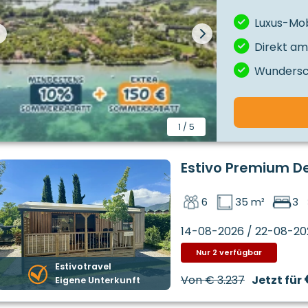
Luxus-Mob
Direkt am
Wundersch
1
/
5
Estivo Premium D
6
35 m²
3
14-08-2026 / 22-08-20
Nur 2 verfügbar
Estivotravel
Von
€ 3.237
Jetzt für
Eigene Unterkunft