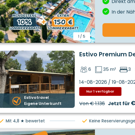
Direkt a
In der Nä
1
/
5
Estivo Premium D
6
35 m²
3
14-08-2026 / 19-08-20
Nur 1 verfügbar
Estivotravel
€
Von
€ 1.136
Jetzt für
Eigene Unterkunft
Mit 4,8 ★ bewertet
Keine Reservierungsg