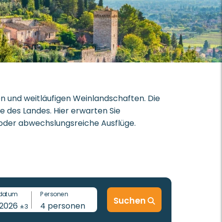
en und weitläufigen Weinlandschaften. Die
le des Landes. Hier erwarten Sie
oder abwechslungsreiche Ausflüge.
ivotravel finden Sie Campingplätze, die
 können Sie entspannt am Ufer verweilen
den Campingplätzen selbst gibt es für die
datum
Personen
eichen Animationsprogramm in der
Suchen
-2026
4
personen
±3
er italienischer Küche ausklingen zu