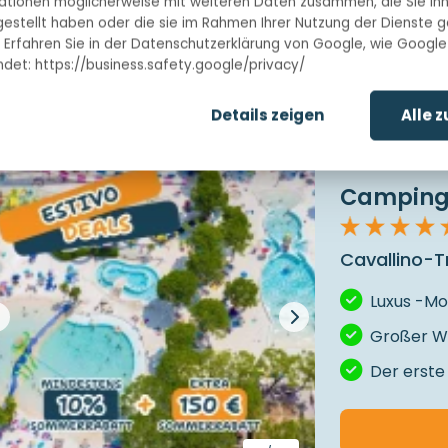
ationen möglicherweise mit weiteren Daten zusammen, die Sie ih
13-08-2026 / 17-08-20
gestellt haben oder die sie im Rahmen Ihrer Nutzung der Dienste
Nur 1 verfügbar
 Erfahren Sie in der Datenschutzerklärung von Google, wie Google
det: https://business.safety.google/privacy/
€ 1.650
Jetzt für
Details zeigen
Alle 
Mit 4,8 ★ bewertet
Keine Reservierungsg
Camping 
Cavallino-Tr
Luxus -Mo
Großer W
Der erste