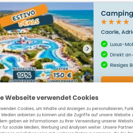
Camping P
Caorle, Adria
Luxus-Mob
Direkt an
Riesiges 
1
/
5
se Webseite verwendet Cookies
Rialto
rwenden Cookies, um Inhalte und Anzeigen zu personalisieren, Funk
e Medien anbieten zu können und die Zugriffe auf unsere Website z
5
30 m²
2
em geben wir Informationen zu Ihrer Verwendung unserer Websit
r für soziale Medien, Werbung und Analysen weiter. Unsere Partner