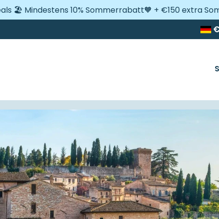
Deals 🏖️ Mindestens 10% Sommerrabatt🧡 + €150 extra S
n