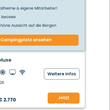
ilheime & eigene Mitarbeiter!
 Iseosee
öne Aussicht auf die Bergen
Campingplatz ansehen
eluxe
Weitere Infos
26
Jetzt
€ 2.770
buchen