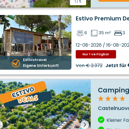
1
/
5
Estivo Premium D
6
35 m²
3
12-08-2026 / 16-08-20
Nur 1 verfügbar
Estivotravel
Von
€ 2.372
Jetzt für
Eigene Unterkunft
Camping
Castelnuovo
Kleiner F