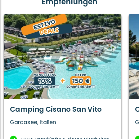
Empfehlungen
Camping Cisano San Vito
C
Gardasee, Italien
G