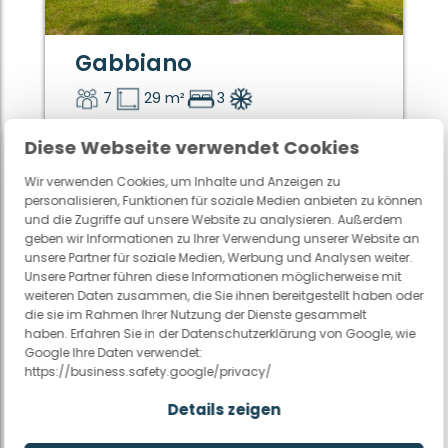
Gabbiano
7
29 m²
3
Diese Webseite verwendet Cookies
Weitere Infos
Wir verwenden Cookies, um Inhalte und Anzeigen zu
personalisieren, Funktionen für soziale Medien anbieten zu können
und die Zugriffe auf unsere Website zu analysieren. Außerdem
geben wir Informationen zu Ihrer Verwendung unserer Website an
Woche früher
Woche später
unsere Partner für soziale Medien, Werbung und Analysen weiter.
Unsere Partner führen diese Informationen möglicherweise mit
Weniger
Mehr Nächte
weiteren Daten zusammen, die Sie ihnen bereitgestellt haben oder
Nächte
die sie im Rahmen Ihrer Nutzung der Dienste gesammelt
haben. Erfahren Sie in der Datenschutzerklärung von Google, wie
6 Nächte
7 Nächte
8 Nächte
Google Ihre Daten verwendet:
https://business.safety.google/privacy/
Dienstag
11/08
Details zeigen
Mittwoch
12/08