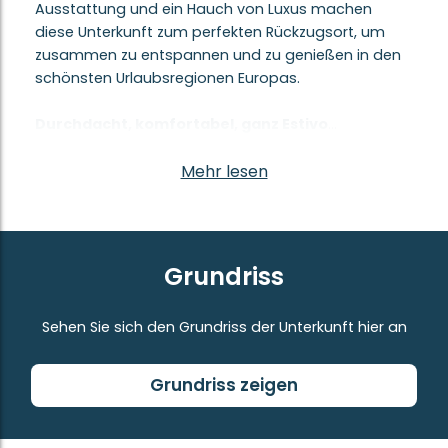
Ausstattung und ein Hauch von Luxus machen
diese Unterkunft zum perfekten Rückzugsort, um
zusammen zu entspannen und zu genießen in den
schönsten Urlaubsregionen Europas.
Durchdacht, komfortabel, ganz Estivo
Schon beim Eintreten spürt man: Hier fehlt es an
nichts. Die Klimaanlage sorgt an heißen Tagen für
Mehr lesen
angenehme Frische und dient an kühleren Abenden
als Heizung. Auf dem Sofa entspannen Sie mit Ihrer
Lieblingsserie auf dem Smart-TV, inklusive
deutscher Sender und Netflix. Und dank des eigenen
Grundriss
privaten WLANs in jedem Mobilheim bleibt man
jederzeit verbunden.
Sehen Sie sich den Grundriss der Unterkunft hier an
Eine perfekt ausgestattete Küche
Morgens beginnt der Tag mit einem Kaffee aus der
Grundriss zeigen
Nespresso-Maschine. Die offene Küche ist richtig
gut eingerichtet: Geschirrspüler, großer Kühlschrank,
Gas- oder Induktionskochfeld und alles, was man