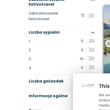
Estivotravel
Zakwaterowanie
12
Estivotravel
Liczba sypialni
0
1
4
2
14
3
0
4
Liczba gwiazdek
This
We use
Informacje ogólne
analys
media,