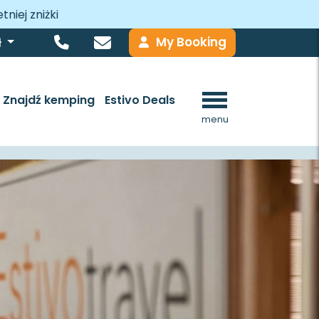
tniej zniżki
My Booking
ł
Znajdź kemping
Estivo Deals
menu