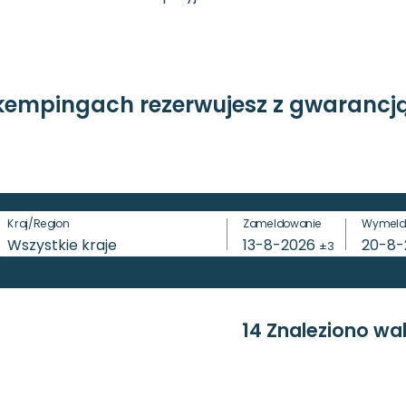
kempingach rezerwujesz z gwarancją
Kraj/Region
Zameldowanie
Wymeld
Wszystkie kraje
13-8-2026
20-8
±3
14 Znaleziono wa