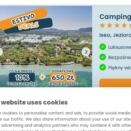
Camping 
Iseo, Jezior
Luksusowe
Bezpośred
Piękny wi
1
/
5
 website uses cookies
Estivo Premium D
 cookies to personalise content and ads, to provide social media
e our traffic. We also share information about your use of our site 
6
35 m²
3
 advertising and analytics partners who may combine it with othe