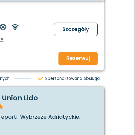
Szczegóły
26
Rezerwuj
jnych
Spersonalizowana obsługa
Union Lido
reporti, Wybrzeże Adriatyckie,