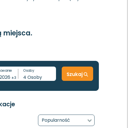
 miejsca.
owanie
Osoby
Szukaj
-2026
4
Osoby
±3
kacje