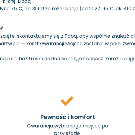
liknij "Dodaj".
yne 75 €, ok. 319 zł za rezerwację (od 2027: 95 €, ok. 410 z
e?
ż zajęte, skontaktujemy się z Tobą, aby wspólnie znaleźć al
artw się — koszt Gwarancji Miejsca zostanie w pełni zwró
ą się bez trosk i dokładnie tak, jak chcesz. Zarezerwuj ju
Pewność i komfort
Gwarancja wybranego miejsca po
przyjeździe