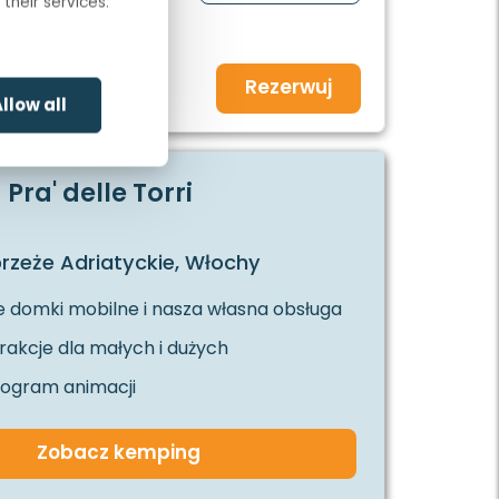
their services.
26
Rezerwuj
11.802,- zł
a
llow all
ra' delle Torri
rzeże Adriatyckie, Włochy
 domki mobilne i nasza własna obsługa
akcje dla małych i dużych
rogram animacji
Zobacz kemping