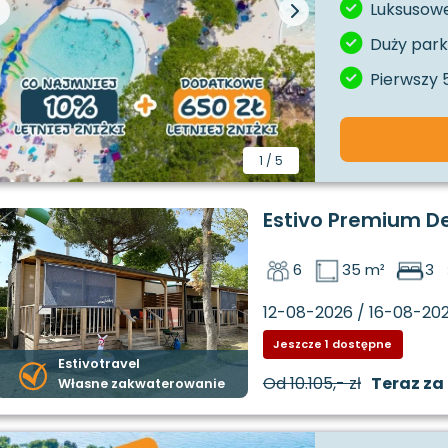
Luksusowe
Duży par
Pierwszy
1
/
5
Estivo Premium D
6
35 m²
3
12-08-2026 / 16-08-20
Jeszcze 1 dostępne
Estivotravel
Od
10.105,- zł
Teraz za
Własne zakwaterowanie