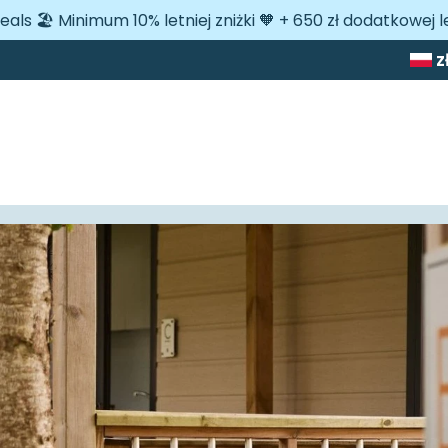
eals 🏖️ Minimum 10% letniej zniżki 🧡 + 650 zł dodatkowej le
z