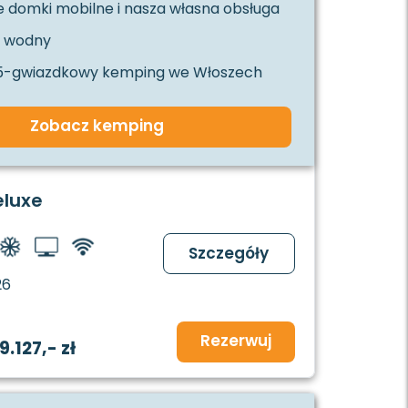
 domki mobilne i nasza własna obsługa
k wodny
 5-gwiazdkowy kemping we Włoszech
Zobacz kemping
eluxe
Szczegóły
26
Rezerwuj
9.127,- zł