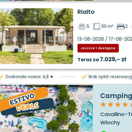
Rialto
5
30 m²
2
13-08-2026 / 17-08-20
Jeszcze 1 dostępne
7.029,- zł
Teraz za
Doskonała ocena: 4,8 ★
Brak opłat rezerwacy
Camping 
Cavallino-T
Włochy