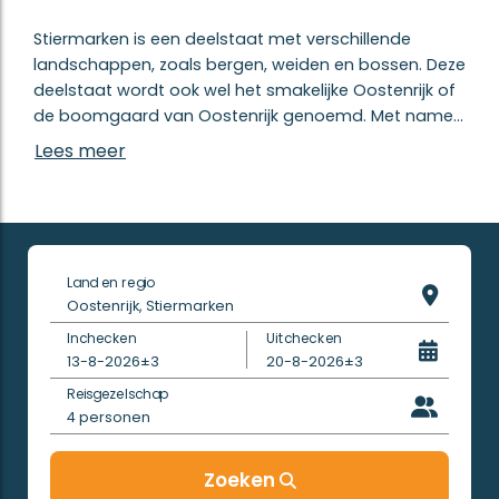
Stiermarken is een deelstaat met verschillende
landschappen, zoals bergen, weiden en bossen. Deze
deelstaat wordt ook wel het smakelijke Oostenrijk of
de boomgaard van Oostenrijk genoemd. Met name
in het zuiden is deze provincie de meest vruchtbare
Lees meer
provincie van het land. Stiermarken heeft een
wijnbouwgebied van maar liefst 4546 hectare.
Campings in Stiermarken
Een campingvakantie in Stiermarken staat in het
Land en regio
teken van een vakantie in de buitenlucht. Geniet van
Oostenrijk, Stiermarken
prachtige vergezichten vanaf jouw veranda. De
Inchecken
Uitchecken
meeste campings binnen deze regio beschikken over
13-8-2026
±3
20-8-2026
±3
alle faciliteiten die je van een gemoedelijke camping
Reisgezelschap
mag verwachten: buitenzwembad, klein
4
personen
supermarktje en gedurende de zomermaanden een
animatieteam. Binnen het aanbod van Estivotravel
vind je altijd een bijpassende camping voor jouw
Zoeken