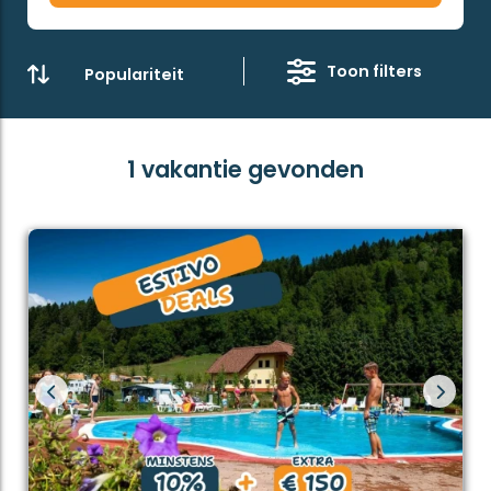
vakantie.
Luxe stacaravans in Stiermarken
Toon filters
In Stiermarken kan je op camping
Bella Austria
terecht in onze exclusieve stacaravan type Estivo
Premium, waar je in alle luxe kunt ontspannen in onze
stacaravan en kunt genieten van alle faciliteiten van
1 vakantie gevonden
de camping. Vanaf de compleet overdekte veranda
kan je heerlijk de dag beginnen met een vers kopje
koffie of thee terwijl je geniet van een prachtig
uitzicht. Binnen de eigen stacaravans van
Estivotravel hoef je ook geen rekening te houden met
het inpakken van het beddengoed en handdoeken.
Deze zijn namelijk standaard bij ons inbegrepen. Onze
eigen luxe stacaravans worden getoond in het
zoekresultaat met het label ''
Estivotravel eigen
accommodatie
''!
Activiteiten en bezienswaardigheden in
Stiermarken