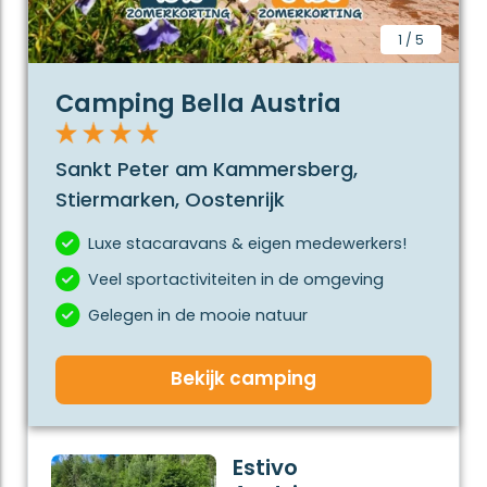
Naast de natuur, heeft Stiermarken een
cultuurhoofdstad Graz. In de steden en dorpen is het
1
/
5
leuk om de geschiedenis en daarbij behorende
tradities te leren kennen. Er worden ook volop
Camping Bella Austria
evenementen georganiseerd zoals het Narzissenfest
of het lentefestival. Volop gezelligheid!
Sankt Peter am Kammersberg,
Stiermarken heeft voor iedereen wat te bieden,
Stiermarken, Oostenrijk
aangezien er zoveel activiteiten mogelijk zijn. De
natuur is geschikt voor mooie wandelingen,
Luxe stacaravans & eigen medewerkers!
fietstochten en bergklimmen, maar uiteraard ook
Veel sportactiviteiten in de omgeving
om gewoon te bewonderen. Door de prachtige
omgeving kom je echt tot rust.
Gelegen in de mooie natuur
Jouw perfecte campingvakantie in Stiermarken start
Bekijk camping
hier!
Estivo