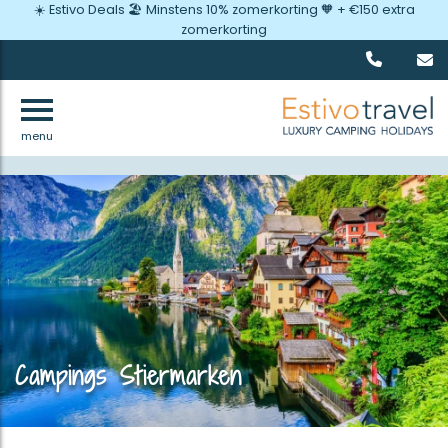
☀️ Estivo Deals 🏖️ Minstens 10% zomerkorting 🧡 + €150 extra
zomerkorting
menu
Terug
Campings Stiermarken