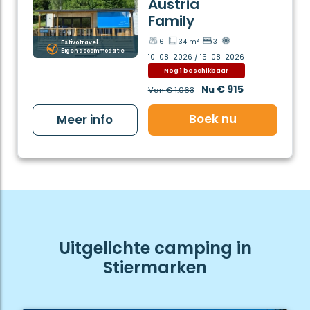
Austria
Family
6
34 m²
3
Estivotravel
Eigen accommodatie
10-08-2026 / 15-08-2026
Nog 1 beschikbaar
€ 915
Nu
Van
€ 1.063
Boek nu
Meer info
Uitgelichte camping in
Stiermarken